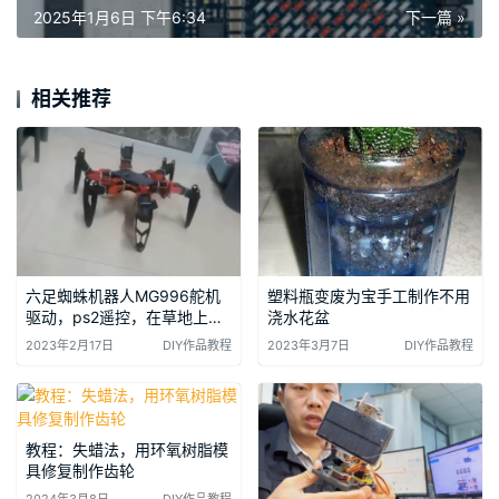
2025年1月6日 下午6:34
下一篇 »
相关推荐
六足蜘蛛机器人MG996舵机
塑料瓶变废为宝手工制作不用
驱动，ps2遥控，在草地上跑
浇水花盆
有点吓人
2023年2月17日
DIY作品教程
2023年3月7日
DIY作品教程
教程：失蜡法，用环氧树脂模
具修复制作齿轮