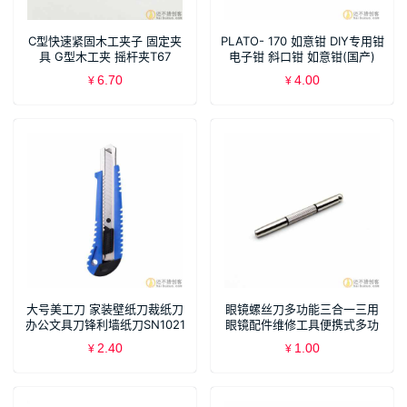
C型快速紧固木工夹子 固定夹
PLATO- 170 如意钳 DIY专用钳
具 G型木工夹 摇杆夹T67
电子钳 斜口钳 如意钳(国产)
T14
6.70
4.00
¥
¥
大号美工刀 家装壁纸刀裁纸刀
眼镜螺丝刀多功能三合一三用
办公文具刀锋利墙纸刀SN1021
眼镜配件维修工具便携式多功
能螺丝刀T68
2.40
1.00
¥
¥