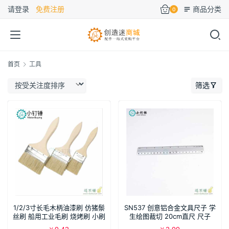
请登录
免费注册
商品分类
0
首页
工具
筛选
1/2/3寸长毛木柄油漆刷 仿猪鬃
SN537 创意铝合金文具尺子 学
丝刷 船用工业毛刷 烧烤刷 小刷
生绘图裁切 20cm直尺 尺子
子