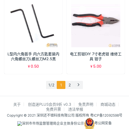
L型内六角扳手 内六方匙套装内
电工剪钳DIY 7寸老虎钳 维修工
六角螺丝刀L螺丝刀M2.5黑
具 钳子
SN167
0.50
5.00
¥
¥
1 / 2
1
2
关于
创造迷PLUS会员9折 v0.3
免责声明
商城动态
免费开票
违法举报
Copyright © 2021 深圳还不错科技有限公司 版权所有
粤ICP备12092598号
粤公网安备