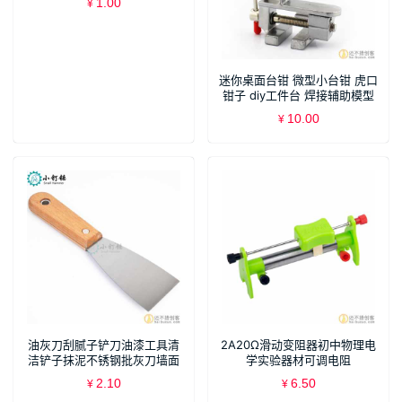
1.00
¥
迷你桌面台钳 微型小台钳 虎口
钳子 diy工件台 焊接辅助模型
工具
10.00
¥
油灰刀刮腻子铲刀油漆工具清
2A20Ω滑动变阻器初中物理电
洁铲子抹泥不锈钢批灰刀墙面
学实验器材可调电阻
地面清洁
2.10
6.50
¥
¥