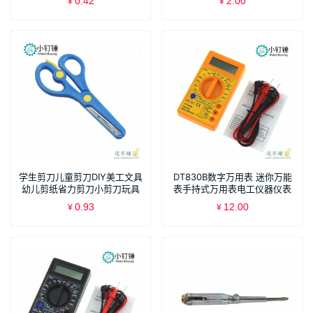
0.42
2.00
¥
¥
学生剪刀儿童剪刀DIY美工文具
DT830B数字万用表 迷你万能
幼儿剪纸省力剪刀小剪刀玩具
表手持式万用表电工仪器仪表
剪刀
0.93
12.00
¥
¥