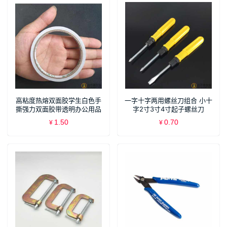
高粘度热熔双面胶学生白色手
一字十字两用螺丝刀组合 小十
撕强力双面胶带透明办公用品
字2寸3寸4寸起子螺丝刀
T61
SN954
1.50
0.70
¥
¥