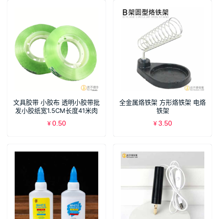
文具胶带 小胶布 透明小胶带批
全金属烙铁架 方形烙铁架 电烙
发小胶纸宽1.5CM长度41米肉
铁架
厚无色
0.50
3.50
¥
¥