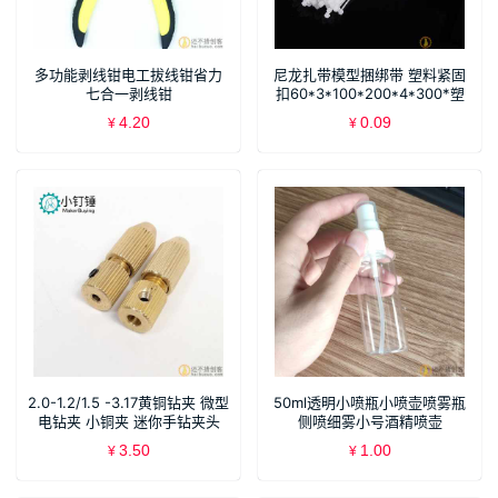
多功能剥线钳电工拔线钳省力
尼龙扎带模型捆绑带 塑料紧固
七合一剥线钳
扣60*3*100*200*4*300*塑
料扎带10条
4.20
0.09
¥
¥
2.0-1.2/1.5 -3.17黄铜钻夹 微型
50ml透明小喷瓶小喷壶喷雾瓶
电钻夹 小铜夹 迷你手钻夹头
侧喷细雾小号酒精喷壶
3.50
1.00
¥
¥