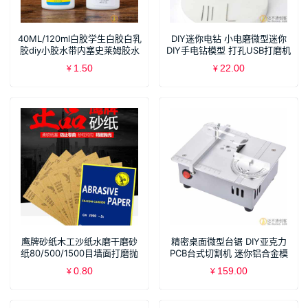
40ML/120ml白胶学生白胶白乳
DIY迷你电钻 小电磨微型迷你
胶diy小胶水带内塞史莱姆胶水
DIY手电钻模型 打孔USB打磨机
T53
1.50
22.00
¥
¥
鹰牌砂纸木工沙纸水磨干磨砂
精密桌面微型台锯 DIY亚克力
纸80/500/1500目墙面打磨抛
PCB台式切割机 迷你铝合金模
光水砂皮
型小电锯
0.80
159.00
¥
¥