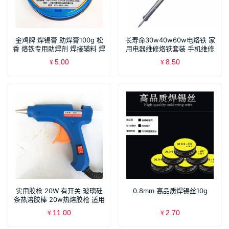
金鸡牌 焊锡膏 助焊膏100g 松
长寿命30w40w60w电烙铁 家
香 烙铁专用助焊剂 焊接辅料 焊
用电器维修烙铁套装 手机维修
油
焊接工具
5.00
8.50
¥
¥
实用胶枪 20W 有开关 玻璃硅
0.8mm 高品质焊锡丝10g
条热溶胶棒 20w热熔胶枪 适用
于7mm胶棒 DIY工具
11.00
2.70
¥
¥