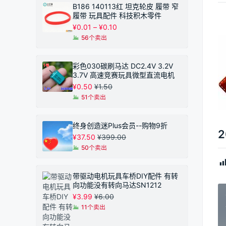
B186 140113红 坦克轮皮 履带 窄
履带 玩具配件 科技积木零件
价
¥
0.01
–
¥
0.10
格
56个卖出
范
围：
¥0.01
彩色030碳刷马达 DC2.4V 3.2V
至
3.7V 高速竞赛玩具微型直流电机
¥0.10
¥
0.50
¥
1.50
51个卖出
终身创造迷Plus会员--购物9折
¥
37.50
¥
399.00
50个卖出
带驱动电机玩具车桥DIY配件 有转
向功能没有转向马达SN1212
¥
3.99
¥
6.00
11个卖出