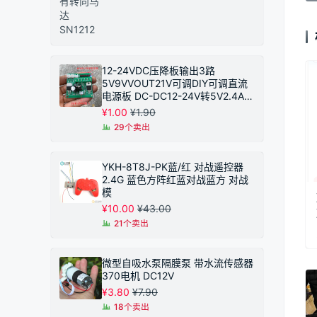
12-24VDC压降板输出3路
5V9VVOUT21V可调DIY可调直流
电源板 DC-DC12-24V转5V2.4A恒
压模块 同步整流
¥
1.00
¥
1.90
29个卖出
YKH-8T8J-PK蓝/红 对战遥控器
2.4G 蓝色方阵红蓝对战蓝方 对战
模
¥
10.00
¥
43.00
21个卖出
微型自吸水泵隔膜泵 带水流传感器
370电机 DC12V
¥
3.80
¥
7.90
18个卖出