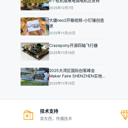
6个舵机或者电调电机正反转
2025年12月7日
大疆neo2开箱视频-小钉锤创造
迷
2025年11月20日
Crazepony开源四轴飞行器
2025年11月19日
2025大湾区国际创客峰会
Maker Faire SHENZHEN实地走
访拍摄图集-小钉锤创造迷
2025年11月16日
技术支持
卖东西，传播技术