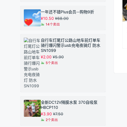
一年还不错Plus会员--购物9折
¥
10.50
¥
68.00
14个卖出
自行车灯尾灯公路山地车前灯单车
骑行爆闪警示usb充电夜骑灯 防水
SN1099
¥
2.00
¥
5.90
5个卖出
全新DC12V隔膜水泵 370自吸泵
HBCP110
¥
3.90
¥
7.50
2个卖出