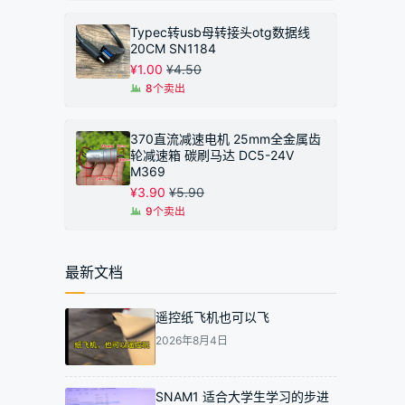
Typec转usb母转接头otg数据线
20CM SN1184
¥
1.00
¥
4.50
8个卖出
370直流减速电机 25mm全金属齿
轮减速箱 碳刷马达 DC5-24V
M369
¥
3.90
¥
5.90
9个卖出
最新文档
遥控纸飞机也可以飞
2026年8月4日
SNAM1 适合大学生学习的步进