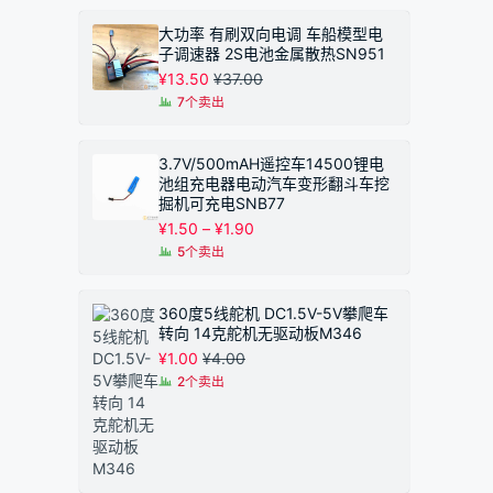
大功率 有刷双向电调 车船模型电
子调速器 2S电池金属散热SN951
¥
13.50
¥
37.00
7个卖出
3.7V/500mAH遥控车14500锂电
池组充电器电动汽车变形翻斗车挖
掘机可充电SNB77
价
¥
1.50
–
¥
1.90
格
5个卖出
范
围：
¥1.50
360度5线舵机 DC1.5V-5V攀爬车
至
转向 14克舵机无驱动板M346
¥1.90
¥
1.00
¥
4.00
2个卖出