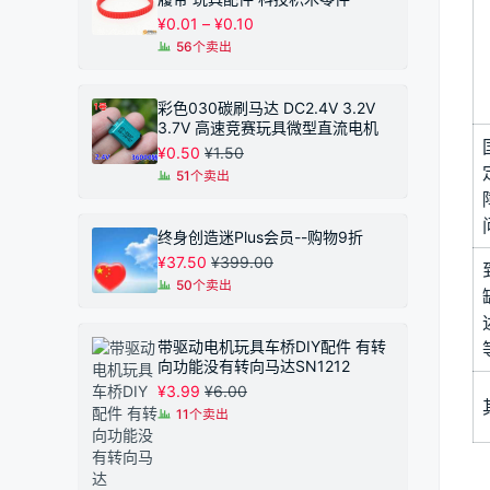
价
¥
0.01
–
¥
0.10
格
56个卖出
范
围：
¥0.01
彩色030碳刷马达 DC2.4V 3.2V
至
3.7V 高速竞赛玩具微型直流电机
¥0.10
¥
0.50
¥
1.50
51个卖出
终身创造迷Plus会员--购物9折
¥
37.50
¥
399.00
50个卖出
带驱动电机玩具车桥DIY配件 有转
向功能没有转向马达SN1212
¥
3.99
¥
6.00
11个卖出