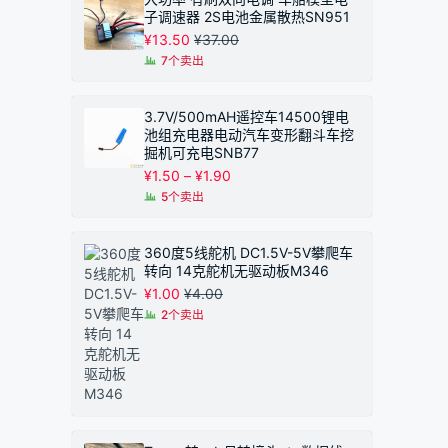
子调速器 2S电池金属散热SN951
¥
13.50
¥
37.00
7个卖出
3.7V/500mAH遥控车14500锂电
池组充电器电动汽车变形翻斗车挖
掘机可充电SNB77
价
¥
1.50
–
¥
1.90
格
5个卖出
范
围：
¥1.50
360度5线舵机 DC1.5V-5V攀爬车
至
转向 14克舵机无驱动板M346
¥1.90
¥
1.00
¥
4.00
2个卖出