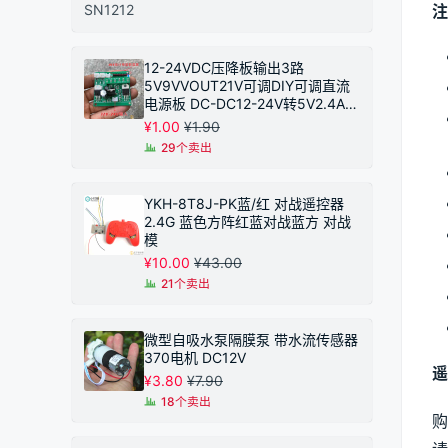
注
12-24VDC压降板输出3路
5V9VVOUT21V可调DIY可调直流
电源板 DC-DC12-24V转5V2.4A恒
压模块 同步整流
¥
1.00
¥
1.90
29个卖出
YKH-8T8J-PK蓝/红 对战遥控器
2.4G 蓝色方阵红蓝对战蓝方 对战
模
¥
10.00
¥
43.00
21个卖出
微型自吸水泵隔膜泵 带水流传感器
370电机 DC12V
遥
¥
3.80
¥
7.90
18个卖出
购