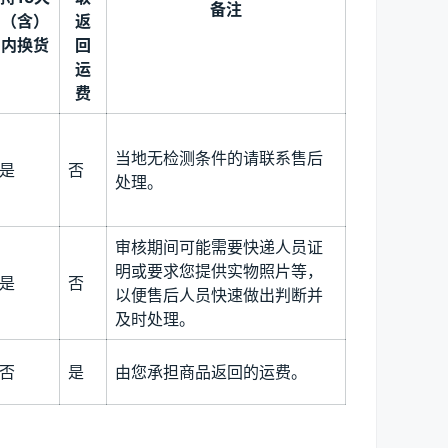
备注
（含）
返
内换货
回
运
费
当地无检测条件的请联系售后
是
否
处理。
审核期间可能需要快递人员证
明或要求您提供实物照片等，
是
否
以便售后人员快速做出判断并
及时处理。
否
是
由您承担商品返回的运费。