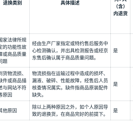
退换类别
具体描述
（含）
内退货
国家法律所规
经由生产厂家指定或特约售后服务中
定的功能性故
心检测确认，并出具检测报告或经京
是
障或商品质量
东售后确认属于商品质量问题。
问题
到货物流损、
物流损指在运输过程中造成的损坏、
缺件或商品描
漏液、破碎、性能故障，经售后人员
是
述与网站不符
核查情况属实。缺件指商品原装配件
等原因
缺失。
除以上两种原因之外，如个人原因导
其他原因
是
致的退换货，在商品完好的前提下。