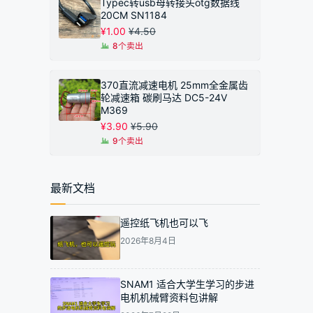
Typec转usb母转接头otg数据线
20CM SN1184
¥
1.00
¥
4.50
8个卖出
370直流减速电机 25mm全金属齿
轮减速箱 碳刷马达 DC5-24V
M369
¥
3.90
¥
5.90
9个卖出
最新文档
遥控纸飞机也可以飞
2026年8月4日
SNAM1 适合大学生学习的步进
电机机械臂资料包讲解