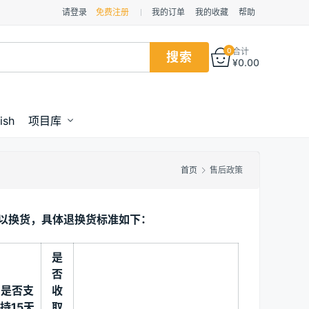
请登录
免费注册
我的订单
我的收藏
帮助
0
合计
¥
0.00
ish
项目库
首页
售后政策
可以换货，具体退换货标准如下：
是
否
是否支
收
持15天
取