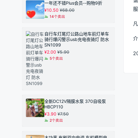
请
一年还不错Plus会员--购物9折
服
¥
10.50
¥
68.00
14个卖出
凡
自行车灯尾灯公路山地车前灯单车
介
骑行爆闪警示usb充电夜骑灯 防水
SN1099
¥
2.00
¥
5.90
2
5个卖出
全新DC12V隔膜水泵 370自吸泵
HBCP110
¥
3.90
¥
7.50
2个卖出
大功率 有刷双向电调 车船模型电