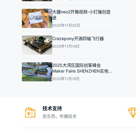
大疆neo2开箱视频-小钉锤创造
迷
2025年11月20日
Crazepony开源四轴飞行器
2025年11月19日
2025大湾区国际创客峰会
Maker Faire SHENZHEN实地走
访拍摄图集-小钉锤创造迷
2025年11月16日
技术支持
卖东西，传播技术