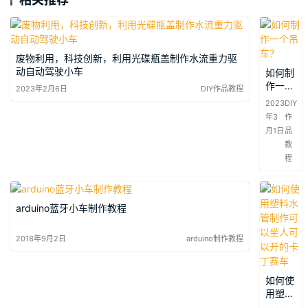
废物利用，科技创新，利用光碟瓶盖制作水流重力驱
动自动驾驶小车
如何制
作一个
2023年2月6日
DIY作品教程
吊车？
2023
DIY
年3
作
月1日
品
教
程
arduino蓝牙小车制作教程
2018年9月2日
arduino制作教程
如何使
用塑料
水管制