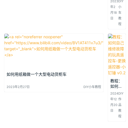
2023
DIY
作可以
年2
小
坐人可
月18
车
以开的
日
教
卡丁赛
程
车
如何用纸箱做一个大型电动货柜车
教程：
如何自
2023年2月27日
DIY小车教程
己维修
2024
DIY
故障的
年12
作
玩具遥
月20
品
控车-
日
教
更换遥
程
控器-
小钉锤