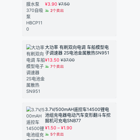
¥
3.90
¥
7.50
2个卖出
大功率 有刷双向电调 车船模型电
子调速器 2S电池金属散热SN951
¥
13.50
¥
37.00
7个卖出
3.7V/500mAH遥控车14500锂电
池组充电器电动汽车变形翻斗车挖
掘机可充电SNB77
价
¥
1.50
–
¥
1.90
格
5个卖出
范