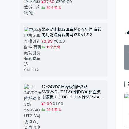
¥
37.50
¥
399.00
50个卖出
带驱动电机玩具车桥DIY配件 有转
向功能没有转向马达SN1212
¥
3.99
¥
6.00
11个卖出
12-24VDC压降板输出3路
5V9VVOUT21V可调DIY可调直流
电源板 DC-DC12-24V转5V2.4A恒
压模块 同步整流
¥
1.00
¥
1.90
29个卖出