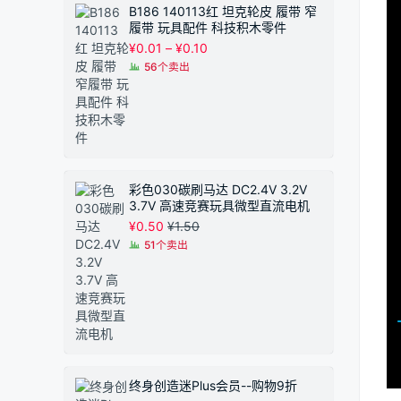
B186 140113红 坦克轮皮 履带 窄
履带 玩具配件 科技积木零件
价
¥
0.01
–
¥
0.10
格
56个卖出
范
围：
¥0.01
至
¥0.10
彩色030碳刷马达 DC2.4V 3.2V
3.7V 高速竞赛玩具微型直流电机
¥
0.50
¥
1.50
51个卖出
终身创造迷Plus会员--购物9折