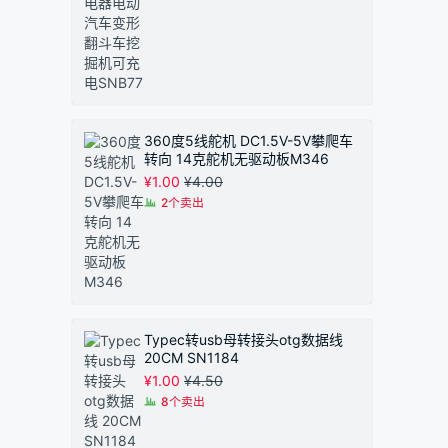
围：
¥1.50
至
¥1.90
360度5线舵机 DC1.5V-5V攀爬车
转向 14克舵机无驱动板M346
¥
1.00
¥
4.00
2个卖出
Typec转usb母转接头otg数据线
20CM SN1184
¥
1.00
¥
4.50
8个卖出