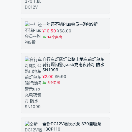
一年还不错Plus会员--购物9折
¥
10.50
¥
68.00
14个卖出
自行车灯尾灯公路山地车前灯单车
骑行爆闪警示usb充电夜骑灯 防水
SN1099
¥
2.00
¥
5.90
5个卖出
全新DC12V隔膜水泵 370自吸泵
HBCP110