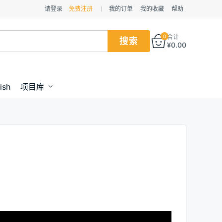
请登录
免费注册
我的订单
我的收藏
帮助
0
合计
¥
0.00
ish
项目库