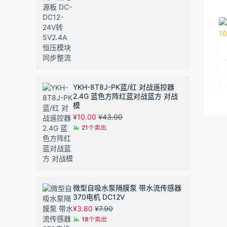
YKH-8T8J-PK蓝/红 对战遥控器
2.4G 蓝色方阵红蓝对战蓝方 对战
模
¥
10.00
¥
43.00
21个卖出
微型自吸水泵隔膜泵 带水流传感器
370电机 DC12V
¥
3.80
¥
7.90
18个卖出