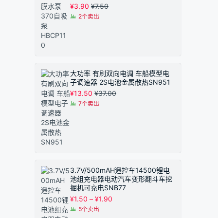
¥
3.90
¥
7.50
2个卖出
大功率 有刷双向电调 车船模型电
子调速器 2S电池金属散热SN951
¥
13.50
¥
37.00
7个卖出
3.7V/500mAH遥控车14500锂电
池组充电器电动汽车变形翻斗车挖
掘机可充电SNB77
价
¥
1.50
–
¥
1.90
格
5个卖出
范