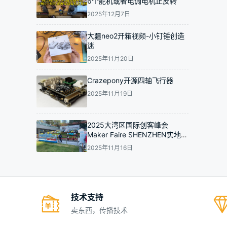
6个舵机或者电调电机正反转
2025年12月7日
大疆neo2开箱视频-小钉锤创造
迷
2025年11月20日
Crazepony开源四轴飞行器
2025年11月19日
2025大湾区国际创客峰会
Maker Faire SHENZHEN实地走
访拍摄图集-小钉锤创造迷
2025年11月16日
技术支持
卖东西，传播技术