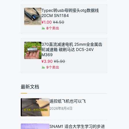
Typec转usb母转接头otg数据线
20CM SN1184
¥
1.00
¥
4.50
8个卖出
370直流减速电机 25mm全金属齿
轮减速箱 碳刷马达 DC5-24V
M369
¥
3.90
¥
5.90
9个卖出
最新文档
遥控纸飞机也可以飞
2026年8月4日
SNAM1 适合大学生学习的步进