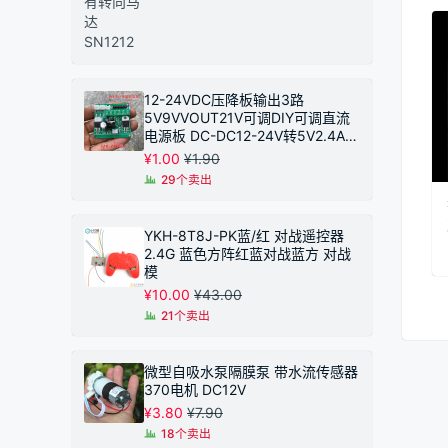
12-24VDC压降板输出3路
5V9VVOUT21V可调DIY可调直流
电源板 DC-DC12-24V转5V2.4A恒
压模块 同步整流
¥
1.00
¥
1.90
29个卖出
YKH-8T8J-PK蓝/红 对战遥控器
2.4G 蓝色方阵红蓝对战蓝方 对战
模
¥
10.00
¥
43.00
21个卖出
微型自吸水泵隔膜泵 带水流传感器
370电机 DC12V
¥
3.80
¥
7.90
18个卖出