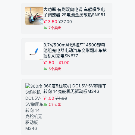
大功率 有刷双向电调 车船模型电
子调速器 2S电池金属散热SN951
¥
13.50
¥
37.00
7个卖出
3.7V/500mAH遥控车14500锂电
池组充电器电动汽车变形翻斗车挖
掘机可充电SNB77
价
¥
1.50
–
¥
1.90
格
5个卖出
范
围：
¥1.50
360度5线舵机 DC1.5V-5V攀爬车
至
转向 14克舵机无驱动板M346
¥1.90
¥
1.00
¥
4.00
2个卖出