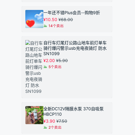
一年还不错Plus会员--购物9折
¥
10.50
¥
68.00
14个卖出
自行车灯尾灯公路山地车前灯单车
骑行爆闪警示usb充电夜骑灯 防水
SN1099
¥
2.00
¥
5.90
5个卖出
全新DC12V隔膜水泵 370自吸泵
HBCP110
¥
3.90
¥
7.50
2个卖出