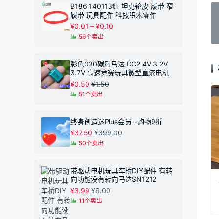
B186 140113红 坦克轮皮 履带 窄
履带 玩具配件 科技积木零件
价
¥
0.01
–
¥
0.10
格
56个卖出
范
围：
¥0.01
彩色030碳刷马达 DC2.4V 3.2V
至
3.7V 高速竞赛玩具微型直流电机
¥0.10
¥
0.50
¥
1.50
51个卖出
终身创造迷Plus会员--购物9折
¥
37.50
¥
399.00
50个卖出
带驱动电机玩具车桥DIY配件 有转
向功能没有转向马达SN1212
¥
3.99
¥
6.00
11个卖出