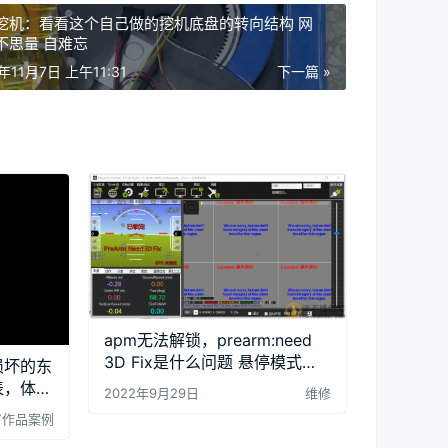
挖机：看看这个自己做的挖机底盘的转向结构 网
不思量 自难忘
2年11月7日 上午11:31
下一篇 »
apm无法解锁，prearm:need
3D Fix是什么问题 悬停模式下
损坏的东
无法解锁的
表，体重
2022年9月29日
维修
IY作品案例