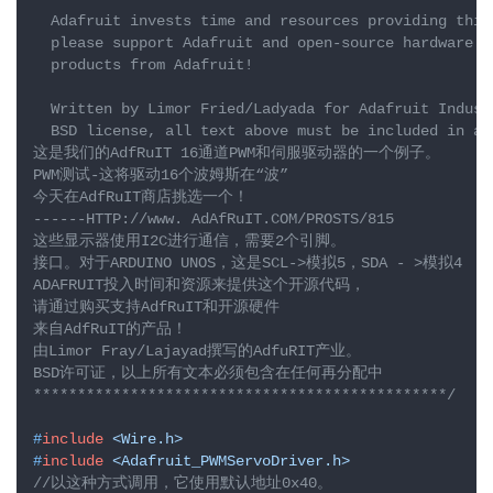
  Adafruit invests time and resources providing this
  please support Adafruit and open-source hardware by
  products from Adafruit!

  Written by Limor Fried/Ladyada for Adafruit Industr
  BSD license, all text above must be included in any
这是我们的AdfRuIT 16通道PWM和伺服驱动器的一个例子。

PWM测试-这将驱动16个波姆斯在“波”

今天在AdfRuIT商店挑选一个！

------HTTP://www. AdAfRuIT.COM/PROSTS/815

这些显示器使用I2C进行通信，需要2个引脚。

接口。对于ARDUINO UNOS，这是SCL->模拟5，SDA - >模拟4

ADAFRUIT投入时间和资源来提供这个开源代码，

请通过购买支持AdfRuIT和开源硬件

来自AdfRuIT的产品！

由Limor Fray/Lajayad撰写的AdfuRIT产业。

BSD许可证，以上所有文本必须包含在任何再分配中

***********************************************/
#
include
<Wire.h>
#
include
<Adafruit_PWMServoDriver.h>
//以这种方式调用，它使用默认地址0x40。