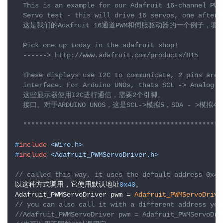
  This is an example for our Adafruit 16-channel PWM 
  Servo test - this will drive 16 servos, one after t
  这是我们的Adafruit 16通道PWM和伺服驱动器的一个例子，驱动
  Pick one up today in the adafruit shop!

  ------> http://www.adafruit.com/products/815

  These displays use I2C to communicate, 2 pins are r
  interface. For Arduino UNOs, thats SCL -> Analog 5,
  这些显示器使用I2C进行通信，需要2个引脚。

  接口。对于ARDUINO UNOS，这是SCL->模拟5，SDA - >模拟4

  **************************************************
#
include
<Wire.h>
#
include
<Adafruit_PWMServoDriver.h>
// called this way, it uses the default address 0x40
以这种方式调用，它使用默认地址
0x40
。

Adafruit_PWMServoDriver pwm = 
Adafruit_PWMServoDrive
// you can also call it with a different address you
//Adafruit_PWMServoDriver pwm = Adafruit_PWMServoDri