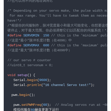
//也可以用不同的地址调用它
/* Depending on your servo make, the pulse width min
 for max range. You'll have to tweak them as necessa
have!*/
/*根据你的伺服制作，脉冲宽度最小和最大可能变化，你想要这些尽
硬停止，对于最大范围。你必须调整它们以匹配你的伺服系统！*/
#
define
 SERVOMIN  150 
// this is the 'minimum' pulse
//这是“最小”脉冲长度计数（在4096）中
#
define
 SERVOMAX  600 
// this is the 'maximum' pulse
//这是“最大”脉冲长度计数（在4096中）
// our servo # counter
//uint8_t servonum = 0;
void
setup
()
{

   Serial.
begin
(
9600
);

   Serial.
println
(
"16 channel Servo test!"
);

  pwm.
begin
();

   pwm.
setPWMFreq
(
60
);  
// Analog servos run at ~60 
   模拟伺服在
60
赫兹更新下运行
