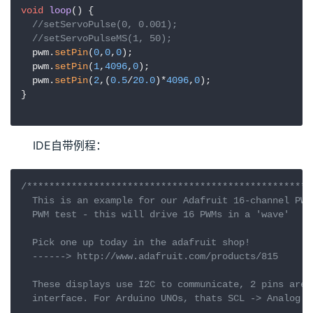
void
loop
()
{

//setServoPulse(0, 0.001);
//setServoPulseMS(1, 50);
  pwm.
setPin
(
0
,
0
,
0
);

  pwm.
setPin
(
1
,
4096
,
0
);

  pwm.
setPin
(
2
,(
0.5
/
20.0
)*
4096
,
0
);

}

IDE自带例程：
/*************************************************** 
  This is an example for our Adafruit 16-channel PWM 
  PWM test - this will drive 16 PWMs in a 'wave'

  Pick one up today in the adafruit shop!

  ------> http://www.adafruit.com/products/815

  These displays use I2C to communicate, 2 pins are r
  interface. For Arduino UNOs, thats SCL -> Analog 5,