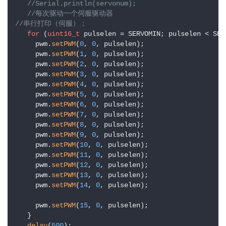
//Serial.println(servonum);
//每次驱动一个伺服驱动器
//串行打印（伺服）；
for
 (
uint16_t
 pulselen = SERVOMIN; pulselen < SER
     pwm.
setPWM
(
0
, 
0
, pulselen);

     pwm.
setPWM
(
1
, 
0
, pulselen);

     pwm.
setPWM
(
2
, 
0
, pulselen);

     pwm.
setPWM
(
3
, 
0
, pulselen);

     pwm.
setPWM
(
4
, 
0
, pulselen);

     pwm.
setPWM
(
5
, 
0
, pulselen);

     pwm.
setPWM
(
6
, 
0
, pulselen);

     pwm.
setPWM
(
7
, 
0
, pulselen);

     pwm.
setPWM
(
8
, 
0
, pulselen);

     pwm.
setPWM
(
9
, 
0
, pulselen);

     pwm.
setPWM
(
10
, 
0
, pulselen);

     pwm.
setPWM
(
11
, 
0
, pulselen);

     pwm.
setPWM
(
12
, 
0
, pulselen);

     pwm.
setPWM
(
13
, 
0
, pulselen);

     pwm.
setPWM
(
14
, 
0
, pulselen);

     pwm.
setPWM
(
15
, 
0
, pulselen);

   }

delay
(
500
);
