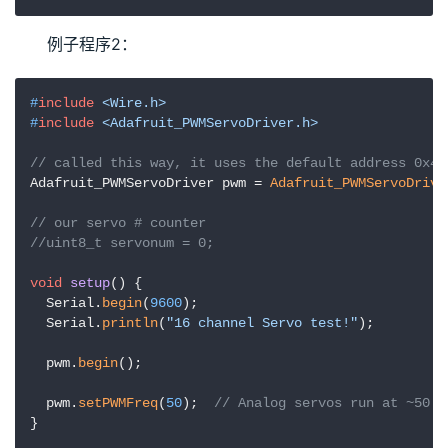
例子程序2：
#
include
<Wire.h>
#
include
<Adafruit_PWMServoDriver.h>
// called this way, it uses the default address 0x40
Adafruit_PWMServoDriver pwm = 
Adafruit_PWMServoDrive
// our servo # counter
//uint8_t servonum = 0;
void
setup
()
{

  Serial.
begin
(
9600
);

  Serial.
println
(
"16 channel Servo test!"
);

  pwm.
begin
();

  pwm.
setPWMFreq
(
50
);  
// Analog servos run at ~
}
