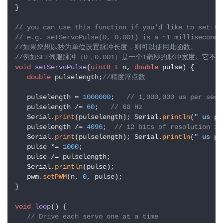
}

// you can use this function if you'd like to set th
// e.g. setServoPulse(0, 0.001) is a ~1 millisecond 
//如果您想以秒为单位设置脉冲长度，则可以使用此函数。
//例如SET伺服脉冲（0，0.001）是一个1毫秒的脉冲宽度。它不是
void
setServoPulse
(
uint8_t
 n, 
double
 pulse)
{

double
 pulselength;
//精度浮点数
   pulselength = 
1000000
;   
// 1,000,000 us per se
   pulselength /= 
60
;   
// 60 Hz
   Serial.
print
(pulselength); Serial.
println
(
" us pe
   pulselength /= 
4096
;  
// 12 bits of resolution
   Serial.
print
(pulselength); Serial.
println
(
" us pe
   pulse *= 
1000
;

   pulse /= pulselength;

   Serial.
println
(pulse);

   pwm.
setPWM
(n, 
0
, pulse);

}

void
loop
()
{

// Drive each servo one at a time