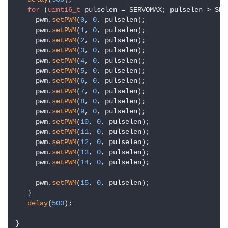
for
 (
uint16_t
 pulselen = SERVOMAX; pulselen > SER
     pwm.
setPWM
(
0
, 
0
, pulselen);

     pwm.
setPWM
(
1
, 
0
, pulselen);

     pwm.
setPWM
(
2
, 
0
, pulselen);

     pwm.
setPWM
(
3
, 
0
, pulselen);

     pwm.
setPWM
(
4
, 
0
, pulselen);

     pwm.
setPWM
(
5
, 
0
, pulselen);

     pwm.
setPWM
(
6
, 
0
, pulselen);

     pwm.
setPWM
(
7
, 
0
, pulselen);

     pwm.
setPWM
(
8
, 
0
, pulselen);

     pwm.
setPWM
(
9
, 
0
, pulselen);

     pwm.
setPWM
(
10
, 
0
, pulselen);

     pwm.
setPWM
(
11
, 
0
, pulselen);

     pwm.
setPWM
(
12
, 
0
, pulselen);

     pwm.
setPWM
(
13
, 
0
, pulselen);

     pwm.
setPWM
(
14
, 
0
, pulselen);

     pwm.
setPWM
(
15
, 
0
, pulselen);

   }

delay
(
500
);
