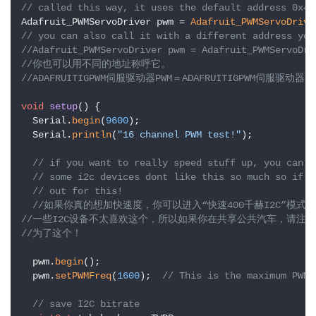
// called this way, it uses the default address 0x40
Adafruit_PWMServoDriver pwm = 
Adafruit_PWMServoDrive
// you can also call it with a different address you
//Adafruit_PWMServoDriver pwm = Adafruit_PWMServoDri
//你也可以用不同的地址称呼它。
//ADAFRUITIGPWM伺服驱动器PWM＝ADAFRUITIGPWM伺服驱动器（
void
setup
()
{

  Serial.
begin
(
9600
);

  Serial.
println
(
"16 channel PWM test!"
);

// if you want to really speed stuff up, you can g
// some i2c devices dont like this so much so if y
// out for this!
//如果你真的想加快速度，你可以进入“快速400千赫I2C”模式。
//一些I2C设备不太喜欢这个，所以如果你在共享公共汽车，请注
//为了这个！
  pwm.
begin
();

  pwm.
setPWMFreq
(
1600
);  
// This is the maximum P
// save I2C bitrate