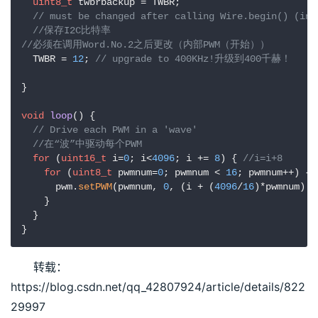
uint8_t
 twbrbackup = TWBR;

// must be changed after calling Wire.begin() (ins
//保存I2C比特率
//必须在调用Word.No.2之后更改（内部PWM（开始））
  TWBR = 
12
; 
// upgrade to 400KHz!升级到400千赫！
}

void
loop
()
{

// Drive each PWM in a 'wave'
//在“波”中驱动每个PWM
for
 (
uint16_t
 i=
0
; i<
4096
; i += 
8
) { 
//i=i+8
for
 (
uint8_t
 pwmnum=
0
; pwmnum < 
16
; pwmnum++) {

      pwm.
setPWM
(pwmnum, 
0
, (i + (
4096
/
16
)*pwmnum) %
    }

  }

转载：
https://blog.csdn.net/qq_42807924/article/details/822
29997