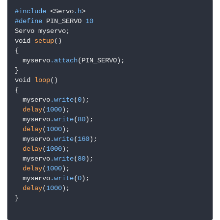
#include
 <Servo
.h
#define
 PIN_SERVO 
10
Servo myservo;  

void 
setup
()  

{  

  myservo
.attach
(PIN_SERVO);  

}  

void 
loop
()  

{  

  myservo
.write
(
0
);  

delay
(
1000
);  

  myservo
.write
(
80
);  

delay
(
1000
);  

  myservo
.write
(
160
);  

delay
(
1000
);  

  myservo
.write
(
80
);  

delay
(
1000
);  

  myservo
.write
(
0
);  

delay
(
1000
);  

} 
