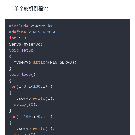
单个舵机例程2：
#
include
<Servo.h>
#
define
 PIN_SERVO 9
int
 i=
0
;

void
setup
()
{  

  myservo.
attach
(PIN_SERVO);  

void
loop
()
for
(i=
0
;i<
160
;i++)

{

  myservo.
write
(i);  

delay
(
30
);

for
(i=
160
;i>
0
;i--)

{

  myservo.
write
(i);  

delay
(
30
);
