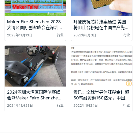
Maker Fire Shenzhen 2023
拜登庆祝芯片法案通过 美国
大湾区国际创客峰会在深圳
将阻止台积电在中国生产先进
即 制汇节
芯片
2023年11月13日
行业
2022年8月3日
行业
2024深圳大湾区国际创客峰
资讯：全球半导体狂揽金！超
会暨Maker Faire Shenzhen
50笔融资逾150亿元，中国公
2024 25张高清图片小钉锤创
司占比近3/4
2024年11月28日
行业
2022年1月24日
行业
造迷