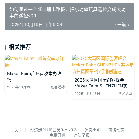
如何通过一个继电器电路板，把小功率玩具遥控变成大功
率的遥控v0.1
2025年10月19日 下午9:04
下一篇 »
相关推荐
Maker Faire广州首次举办详
情
2025大湾区国际创客峰会
Maker Faire SHENZHEN实地
2025年10月19日
创客活动
走访拍摄图集-小钉锤创造迷
2025年11月16日
创客活动
关于
创造迷PLUS会员9折 v0.3
免责声明
商城动态
免费开票
违法举报