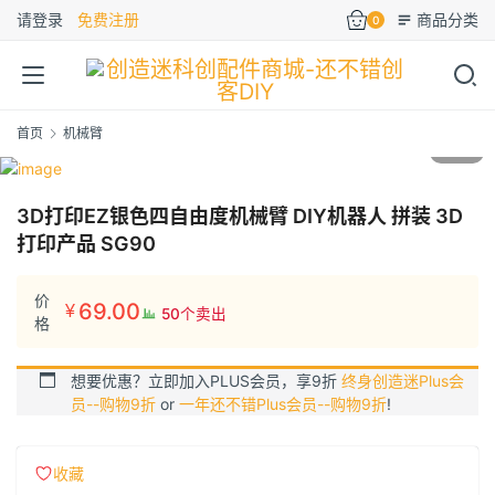
请登录
免费注册
商品分类
0
首页
机械臂
1
/5
3D打印EZ银色四自由度机械臂 DIY机器人 拼装 3D
打印产品 SG90
价
69.00
¥
50个卖出
格
想要优惠？立即加入PLUS会员，享9折
终身创造迷Plus会
员--购物9折
or
一年还不错Plus会员--购物9折
!
收藏