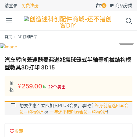
请登录
免费注册
商品分类
0
首页
3D打印产品
1
/9
汽车转向差速器麦弗逊减震球笼式半轴等机械结构模
型教具3D打印 3D15
价
259.00
¥
22个卖出
格
想要优惠？立即加入PLUS会员，享9折
终身创造迷Plus会
员--购物9折
or
一年还不错Plus会员--购物9折
!
收藏