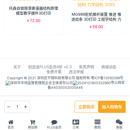
托森自锁限滑差速器结构原理
模型教学摆件3D打印
MG996舵机推杆装置 推进 推
进齿条 3D打印 工程学结构 力
72.00
¥
学结构 3DX5
59.00
¥
关于
创造迷PLUS会员9折 v0.3
免责声明
商城动态
免费开票
违法举报
Copyright © 2021 深圳还不错科技有限公司 版权所有
粤ICP备12092598号
粤公网安
备44030002005446
立即购买
加入购物车
首页
微信群
PLUS会员
订单
教程
客服