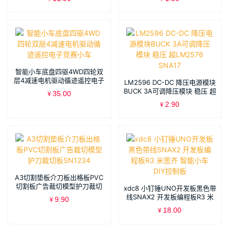
智能小车底盘四驱4WD四轮双
层4减速电机驱动循迹遥控电子
LM2596 DC-DC 降压电源模块
竞赛小车
BUCK 3A可调降压模块 稳压 超
35.00
¥
LM2576 SNA17
2.90
¥
A3切割垫板介刀板出格板PVC
切割板广告裁切模型护刀裁切
xdc8 小钉锤UNO开发板黑色带
板SN1234
线SNAX2 开发板编程板R3 米
9.90
¥
思齐 智能小车DIY控制板
18.00
¥