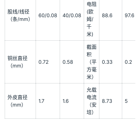
电阻
股线/线径
(欧
60/0.08
40/0.08
88.6
97.6
（条/mm）
姆/
千
米)
截面
积
铜丝直径
0.72
0.58
（平
0.33
0.2
（mm）
方毫
米）
允载
外皮直径
电流
1.7
1.6
8.73
5
（mm）
（安
培）