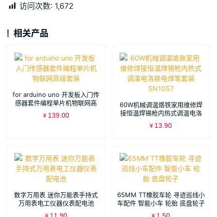
访问次数:
1,672
相关产品
for arduino uno 开发板入门传
感器套件编程单片机物联网高
60W机械调温烙铁家用维修焊
级套装
接恒温焊锡枪内热式调温电洛
139.00
¥
铁电焊笔套装 SN1057
13.90
¥
数字万用表 迷你万能表手持式
65MM TT橡胶车轮 寻迹巡线小
万用表电工仪器仪表配电池
车配件 智能小车 轮胎 底盘轮子
11.90
1.50
¥
¥