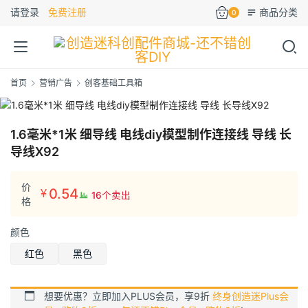
请登录
免费注册
商品分类
0
首页
营销广告
创客基础工具箱
1.6毫米*1米 细导线 电线diy模型制作连接线 导线 长
导线X92
价
0.54
¥
16个卖出
格
颜色
红色
黑色
想要优惠？立即加入PLUS会员，享9折
终身创造迷Plus会