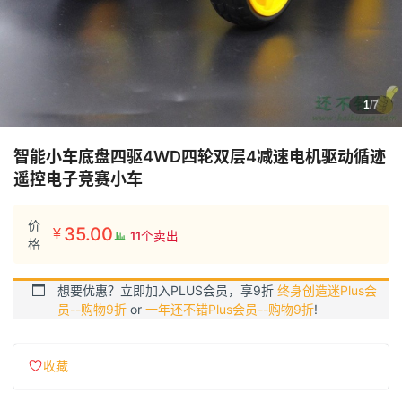
1
/7
智能小车底盘四驱4WD四轮双层4减速电机驱动循迹
遥控电子竞赛小车
价
35.00
¥
11个卖出
格
想要优惠？立即加入PLUS会员，享9折
终身创造迷Plus会
员--购物9折
or
一年还不错Plus会员--购物9折
!
收藏