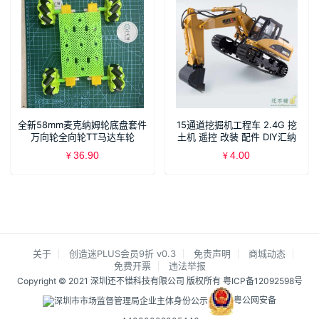
全新58mm麦克纳姆轮底盘套件
15通道挖掘机工程车 2.4G 挖
万向轮全向轮TT马达车轮
土机 遥控 改装 配件 DIY汇纳
SNC409
550.350
36.90
4.00
¥
¥
关于
创造迷PLUS会员9折 v0.3
免责声明
商城动态
免费开票
违法举报
Copyright © 2021 深圳还不错科技有限公司 版权所有
粤ICP备12092598号
粤公网安备