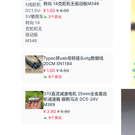
至
转向 14克舵机无驱动板M346
¥1.90
¥
1.00
¥
4.00
2个卖出
Typec转usb母转接头otg数据线
20CM SN1184
¥
1.00
¥
4.50
8个卖出
370直流减速电机 25mm全金属齿
轮减速箱 碳刷马达 DC5-24V
M369
¥
3.90
¥
5.90
9个卖出