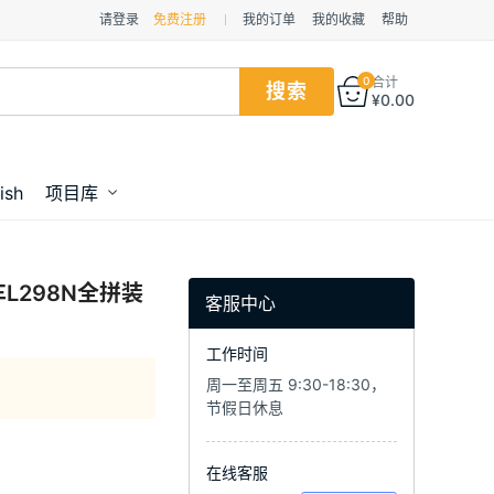
请登录
免费注册
我的订单
我的收藏
帮助
0
合计
¥
0.00
ish
项目库
小车L298N全拼装
客服中心
工作时间
周一至周五 9:30-18:30，
节假日休息
在线客服