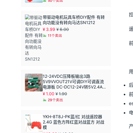
50个卖出
控
带驱动电机玩具车桥DIY配件 有转
向功能没有转向马达SN1212
¥
3.99
¥
6.00
11个卖出
12-24VDC压降板输出3路
5V9VVOUT21V可调DIY可调直流
电源板 DC-DC12-24V转5V2.4A恒
压模块 同步整流
¥
1.00
¥
1.90
29个卖出
e
YKH-8T8J-PK蓝/红 对战遥控器
2.4G 蓝色方阵红蓝对战蓝方 对战
模