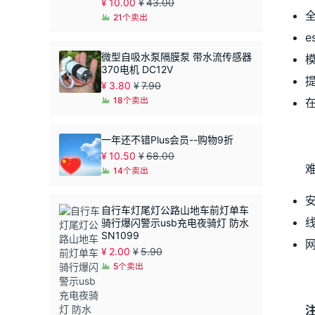
¥
10.00
¥
43.00
21个卖出
e
微型自吸水泵隔膜泵 带水流传感器
370电机 DC12V
¥
3.80
¥
7.90
18个卖出
一年还不错Plus会员--购物9折
¥
10.50
¥
68.00
14个卖出
自行车灯尾灯公路山地车前灯单车
骑行爆闪警示usb充电夜骑灯 防水
SN1099
¥
2.00
¥
5.90
5个卖出