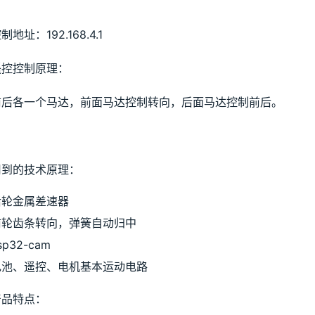
制地址：192.168.4.1
遥控控制原理：
前后各一个马达，前面马达控制转向，后面马达控制前后。
用到的技术原理：
后轮金属差速器
前轮齿条转向，弹簧自动归中
sp32-cam
电池、遥控、电机基本运动电路
产品特点：