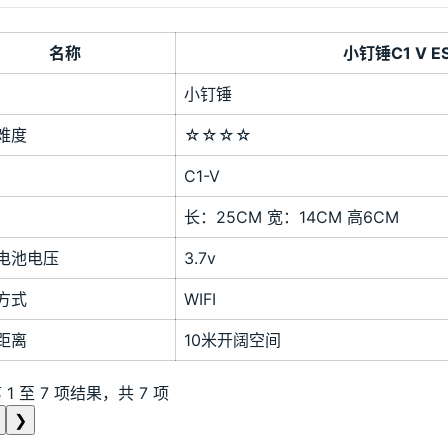
名称
小钉锤C1 V 
小钉锤
难度
☆☆☆☆
C1-V
长：25CM 宽：14CM 高6CM
电池电压
3.7v
方式
WIFI
距离
10米开阔空间
1 至 7 项结果，共 7 项
❯