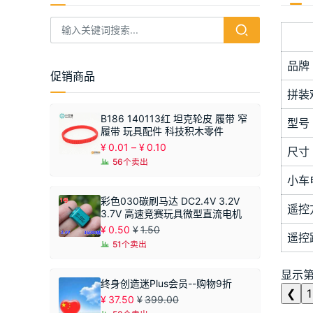
品牌
促销商品
拼装
B186 140113红 坦克轮皮 履带 窄
型号
履带 玩具配件 科技积木零件
价
¥
0.01
–
¥
0.10
尺寸
格
56个卖出
范
小车
围：
¥0.01
彩色030碳刷马达 DC2.4V 3.2V
遥控
至
3.7V 高速竞赛玩具微型直流电机
¥0.10
¥
0.50
¥
1.50
遥控
51个卖出
显示第 
终身创造迷Plus会员--购物9折
❮
1
¥
37.50
¥
399.00