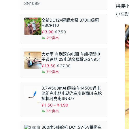
拼接
小车
全新DC12V隔膜水泵 370自吸泵
HBCP110
¥
3.90
¥
7.50
2个卖出
大功率 有刷双向电调 车船模型电
子调速器 2S电池金属散热SN951
¥
13.50
¥
37.00
7个卖出
3.7V/500mAH遥控车14500锂电
池组充电器电动汽车变形翻斗车挖
掘机可充电SNB77
价
¥
1.50
–
¥
1.90
格
5个卖出
范
围：
¥1.50
360度5线舵机 DC1.5V-5V攀爬车