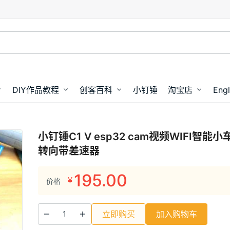
DIY作品教程
创客百科
小钉锤
淘宝店
Engl
小钉锤C1 V esp32 cam视频WIFI智能
转向带差速器
195.00
¥
价格
立即购买
加入购物车