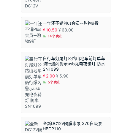
一年还不错Plus会员--购物9折
¥
10.50
¥
68.00
14个卖出
自行车灯尾灯公路山地车前灯单车
骑行爆闪警示usb充电夜骑灯 防水
SN1099
¥
2.00
¥
5.90
5个卖出
全新DC12V隔膜水泵 370自吸泵
HBCP110