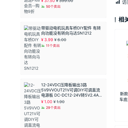
¥
37.50
¥
399.00
访
50个卖出
相
带驱动电机玩具车桥DIY配件 有转
向功能没有转向马达SN1212
¥
3.99
¥
6.00
11个卖出
12-24VDC压降板输出3路
5V9VVOUT21V可调DIY可调直流
新款
电源板 DC-DC12-24V转5V2.4A恒
车底
压模块 同步整流
¥
1.00
¥
1.90
麦克
29个卖出