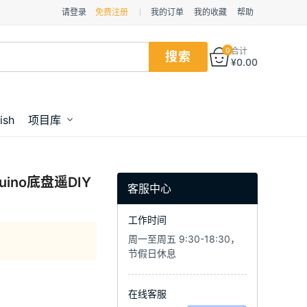
请登录
免费注册
我的订单
我的收藏
帮助
0
合计
¥
0.00
ish
项目库
no底盘遥DIY
客服中心
工作时间
周一至周五 9:30-18:30，
节假日休息
在线客服