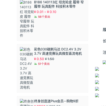
B186 140113红 坦克轮皮 履带 窄
履带 玩具配件 科技积木零件
价
¥
0.01
–
¥
0.10
格
56个卖出
范
围：
¥0.01
至
¥0.10
长
彩色030碳刷马达 DC2.4V 3.2V
3.7V 高速竞赛玩具微型直流电机
¥
0.50
¥
1.50
51个卖出
终身创造迷Plus会员--购物9折