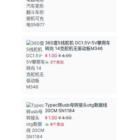
围：
¥1.50
至
¥1.90
360度5线舵机 DC1.5V-5V攀爬车
转向 14克舵机无驱动板M346
¥
1.00
¥
4.00
2个卖出
Typec转usb母转接头otg数据线
20CM SN1184
¥
1.00
¥
4.50
8个卖出