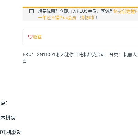
想要优惠？立即加入PLUS会员，享9折
终身创造迷Pl
一年还不错Plus会员--购物9折
!
收藏
SKU：
SN11001 积木迷你TT电机坦克底盘
分类：
机器人
盘
特点：
积木拼装
T电机驱动