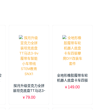
控
全地形橡胶履带车轮
盘
机器人底盘卡车四驱
攀爬DIY改装车套件
探月升级亚克力全拼
149.00
¥
装坦克底盘TT马达3-
9v履带车智能小车带
79.00
¥
线STEM教育SNX1