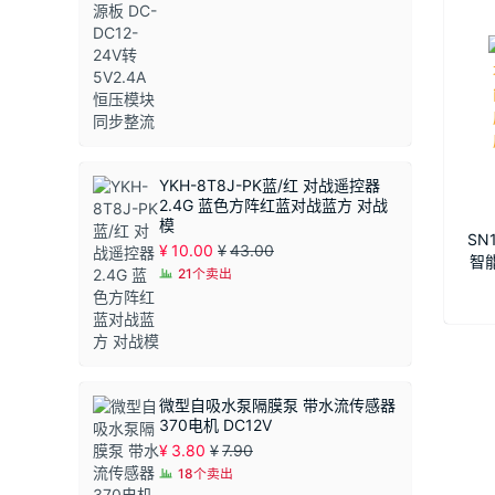
YKH-8T8J-PK蓝/红 对战遥控器
2.4G 蓝色方阵红蓝对战蓝方 对战
模
SN
¥
10.00
¥
43.00
智
21个卖出
机
微型自吸水泵隔膜泵 带水流传感器
370电机 DC12V
¥
3.80
¥
7.90
18个卖出