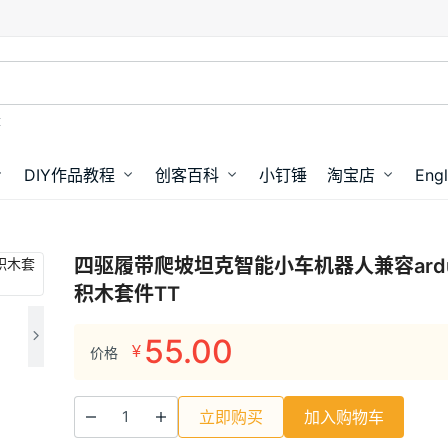
盘
DIY作品教程
创客百科
小钉锤
淘宝店
Engl
四驱履带爬坡坦克智能小车机器人兼容ardui
积木套件TT
55.00
¥
价格
立即购买
加入购物车