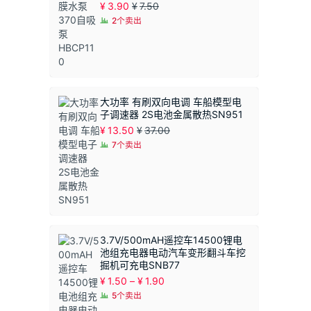
¥
3.90
¥
7.50
2个卖出
大功率 有刷双向电调 车船模型电
子调速器 2S电池金属散热SN951
¥
13.50
¥
37.00
7个卖出
3.7V/500mAH遥控车14500锂电
池组充电器电动汽车变形翻斗车挖
掘机可充电SNB77
价
¥
1.50
–
¥
1.90
格
5个卖出
范