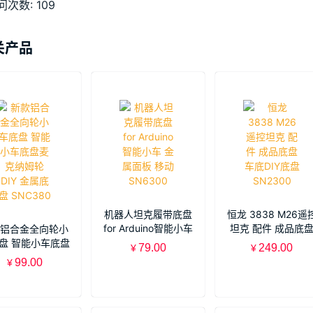
问次数:
109
关产品
机器人坦克履带底盘
恒龙 3838 M26遥
for Arduino智能小车
坦克 配件 成品底
铝合金全向轮小
金属面板 移动
车底DIY底盘
盘 智能小车底盘
79.00
249.00
¥
¥
SN6300
SN2300
纳姆轮 DIY 金属
99.00
¥
底盘 SNC380