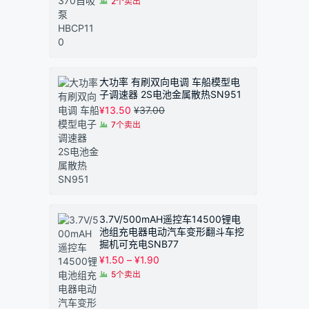
2个卖出
大功率 有刷双向电调 车船模型电
子调速器 2S电池金属散热SN951
¥
13.50
¥
37.00
7个卖出
3.7V/500mAH遥控车14500锂电
池组充电器电动汽车变形翻斗车挖
掘机可充电SNB77
价
¥
1.50
–
¥
1.90
格
5个卖出
范
围：
¥1.50