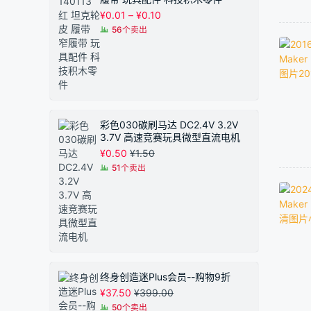
价
¥
0.01
–
¥
0.10
格
56个卖出
范
围：
¥0.01
至
¥0.10
彩色030碳刷马达 DC2.4V 3.2V
3.7V 高速竞赛玩具微型直流电机
¥
0.50
¥
1.50
51个卖出
终身创造迷Plus会员--购物9折
¥
37.50
¥
399.00
50个卖出