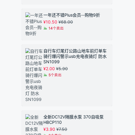
一年还不错Plus会员--购物9折
¥
10.50
¥
68.00
14个卖出
自行车灯尾灯公路山地车前灯单车
骑行爆闪警示usb充电夜骑灯 防水
SN1099
¥
2.00
¥
5.90
5个卖出
全新DC12V隔膜水泵 370自吸泵
HBCP110
¥
3.90
¥
7.50