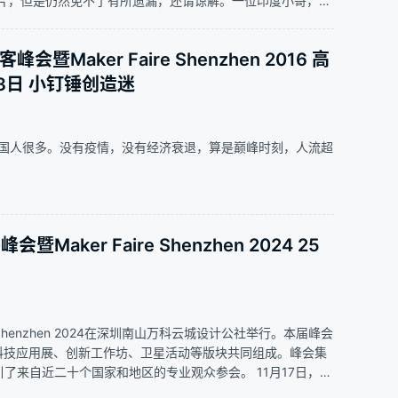
片，但是仍然免不了有所遗漏，还请谅解。一位印度小哥，不
印液压挖掘机，我不由得被触动了。创客是一个…
暨Maker Faire Shenzhen 2016 高
23日 小钉锤创造迷
外国人很多。没有疫情，没有经济衰退，算是巅峰时刻，人流超
aker Faire Shenzhen 2024 25
e Shenzhen 2024在深圳南山万科云城设计公社举行。本届峰会
、科技应用展、创新工作坊、卫星活动等版块共同组成。峰会集
引了来自近二十个国家和地区的专业观众参会。 11月17日，小
分享图片如下：