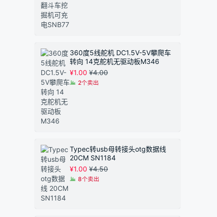
至
¥1.90
360度5线舵机 DC1.5V-5V攀爬车
转向 14克舵机无驱动板M346
¥
1.00
¥
4.00
2个卖出
Typec转usb母转接头otg数据线
20CM SN1184
¥
1.00
¥
4.50
8个卖出