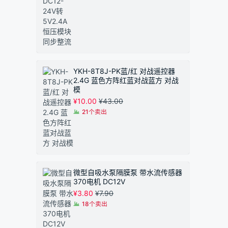
YKH-8T8J-PK蓝/红 对战遥控器
2.4G 蓝色方阵红蓝对战蓝方 对战
模
¥
10.00
¥
43.00
21个卖出
微型自吸水泵隔膜泵 带水流传感器
370电机 DC12V
¥
3.80
¥
7.90
18个卖出