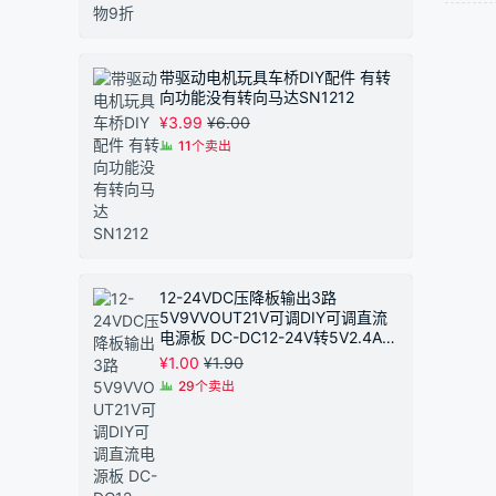
带驱动电机玩具车桥DIY配件 有转
向功能没有转向马达SN1212
¥
3.99
¥
6.00
11个卖出
12-24VDC压降板输出3路
5V9VVOUT21V可调DIY可调直流
电源板 DC-DC12-24V转5V2.4A恒
压模块 同步整流
¥
1.00
¥
1.90
29个卖出