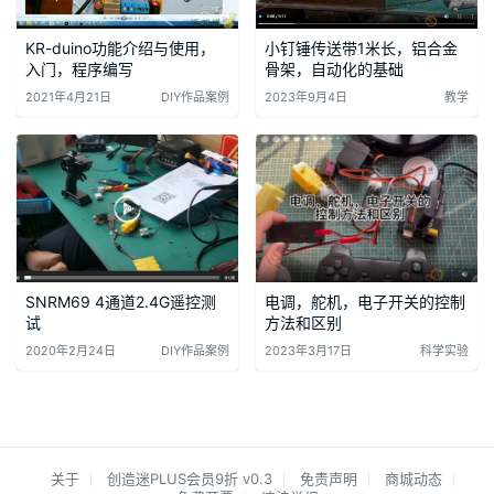
小钉锤传送带1米长，铝合金
KR-duino功能介绍与使用，
骨架，自动化的基础
入门，程序编写
2023年9月4日
教学
2021年4月21日
DIY作品案例
SNRM69 4通道2.4G遥控测
电调，舵机，电子开关的控制
试
方法和区别
2020年2月24日
DIY作品案例
2023年3月17日
科学实验
关于
创造迷PLUS会员9折 v0.3
免责声明
商城动态