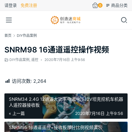
请登录
免费注册
商品分类
0
首页
DIY作品案例
SNRM98 16通道遥控操作视频
DIY作品案例
,
遥控
•
2020年7月16日 上午9:56
00:00 / 05:25
访问次数:
2,264
SNRM34 2.4G 12通道大功率电流电压12V坦克挖机车机器
人遥控器接收板
« 上一篇
2020年7月16日 上午9:56
SNRM95 16通道遥控+接收板部分比例视频演示