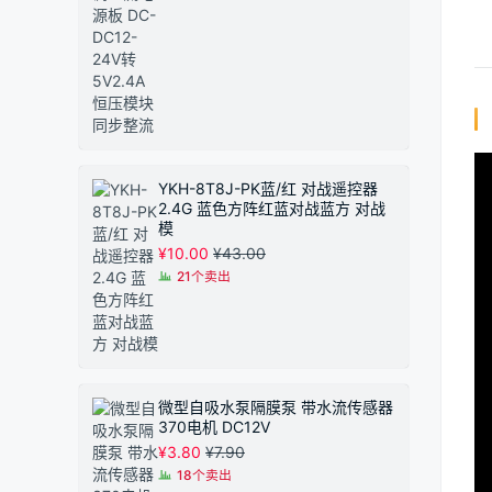
YKH-8T8J-PK蓝/红 对战遥控器
2.4G 蓝色方阵红蓝对战蓝方 对战
模
¥
10.00
¥
43.00
21个卖出
微型自吸水泵隔膜泵 带水流传感器
370电机 DC12V
¥
3.80
¥
7.90
18个卖出