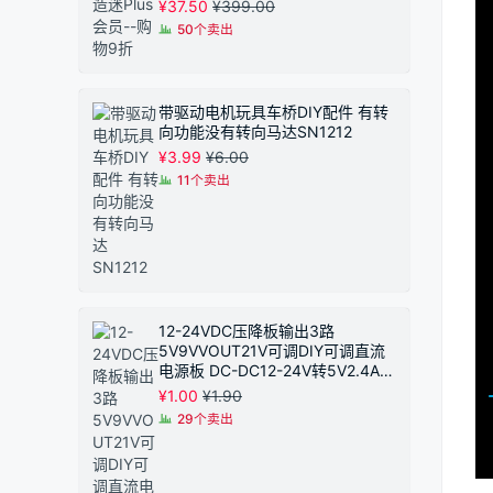
¥
37.50
¥
399.00
50个卖出
带驱动电机玩具车桥DIY配件 有转
向功能没有转向马达SN1212
¥
3.99
¥
6.00
11个卖出
12-24VDC压降板输出3路
5V9VVOUT21V可调DIY可调直流
电源板 DC-DC12-24V转5V2.4A恒
压模块 同步整流
¥
1.00
¥
1.90
29个卖出