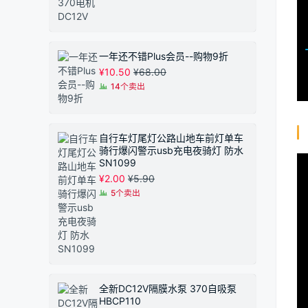
一年还不错Plus会员--购物9折
¥
10.50
¥
68.00
14个卖出
自行车灯尾灯公路山地车前灯单车
骑行爆闪警示usb充电夜骑灯 防水
SN1099
¥
2.00
¥
5.90
5个卖出
全新DC12V隔膜水泵 370自吸泵
HBCP110