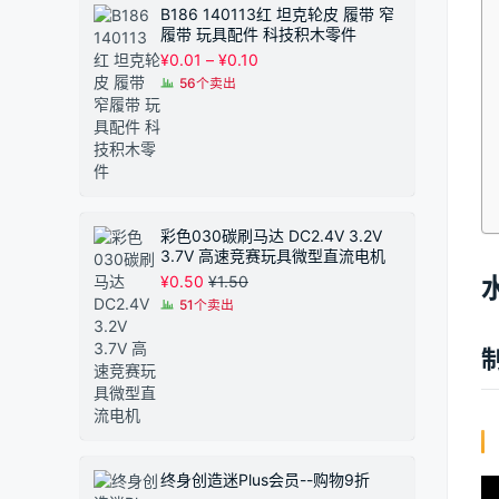
B186 140113红 坦克轮皮 履带 窄
履带 玩具配件 科技积木零件
价
¥
0.01
–
¥
0.10
格
56个卖出
范
围：
¥0.01
至
¥0.10
彩色030碳刷马达 DC2.4V 3.2V
3.7V 高速竞赛玩具微型直流电机
¥
0.50
¥
1.50
51个卖出
终身创造迷Plus会员--购物9折