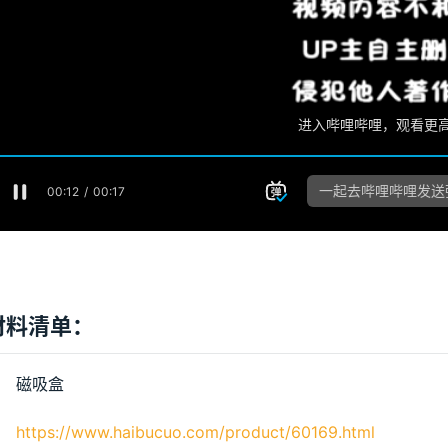
材料清单：
磁吸盒 
https://www.haibucuo.com/product/60169.html