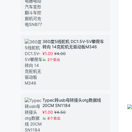
围：
¥1.50
至
¥1.90
360度5线舵机 DC1.5V-5V攀爬车
转向 14克舵机无驱动板M346
¥
1.00
¥
4.00
2个卖出
Typec转usb母转接头otg数据线
20CM SN1184
¥
1.00
¥
4.50
8个卖出