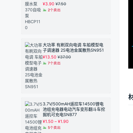
¥
3.90
¥
7.50
2个卖出
大功率 有刷双向电调 车船模型电
子调速器 2S电池金属散热SN951
¥
13.50
¥
37.00
7个卖出
3.7V/500mAH遥控车14500锂电
池组充电器电动汽车变形翻斗车挖
掘机可充电SNB77
价
¥
1.50
–
¥
1.90
格
5个卖出
范