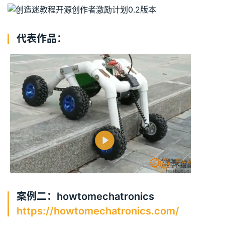
代表作品：
案例二：howtomechatronics
https://howtomechatronics.com/