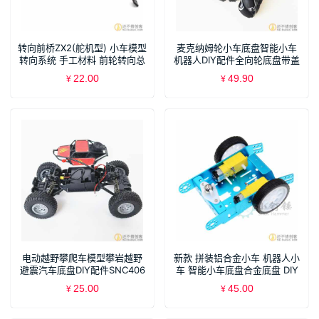
转向前桥ZX2(舵机型) 小车模型
麦克纳姆轮小车底盘智能小车
转向系统 手工材料 前轮转向总
机器人DIY配件全向轮底盘带盖
成SN219
SNC405
22.00
49.90
¥
¥
电动越野攀爬车模型攀岩越野
新款 拼装铝合金小车 机器人小
避震汽车底盘DIY配件SNC406
车 智能小车底盘合金底盘 DIY
SNC310
25.00
45.00
¥
¥