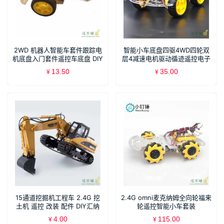
2WD 机器人智能车套件跟踪电
智能小车底盘四驱4WD四轮双
机底盘入门套件遥控车底盘 DIY
层4减速电机驱动循迹遥控电子
三轮车
竞赛小车
13.50
35.00
¥
¥
15通道挖掘机工程车 2.4G 挖
2.4G omni麦克纳姆全向轮福来
土机 遥控 改装 配件 DIY汇纳
轮遥控智能小车套装
550.350
4.00
115.00
¥
¥