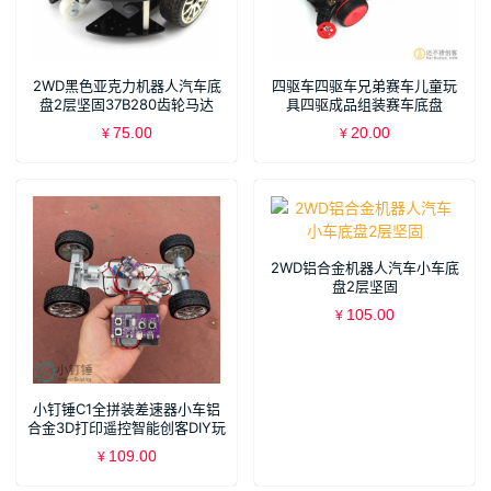
2WD黑色亚克力机器人汽车底
四驱车四驱车兄弟赛车儿童玩
盘2层坚固37B280齿轮马达
具四驱成品组装赛车底盘
SN180
75.00
20.00
¥
¥
2WD铝合金机器人汽车小车底
盘2层坚固
105.00
¥
小钉锤C1全拼装差速器小车铝
合金3D打印遥控智能创客DIY玩
具套件SNP106
109.00
¥