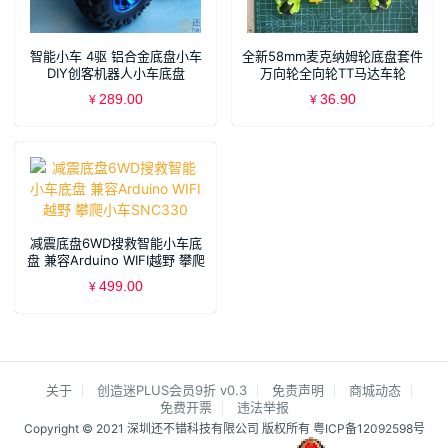
智能小车 4驱 铝合金底盘小车
全新58mm麦克纳姆轮底盘套件
DIY创客机器人小车底盘
万向轮全向轮TT马达车轮
SNC408
SNC409
289.00
36.90
¥
¥
减震底盘6WD搜救智能小车底
盘 兼容Arduino WIFI越野 攀爬
小车SNC330
499.00
¥
关于
创造迷PLUS会员9折 v0.3
免责声明
商城动态
免费开票
违法举报
Copyright © 2021 深圳还不错科技有限公司 版权所有
粤ICP备12092598号