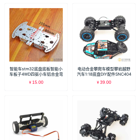
智能车stm32底盘底板智能小
电动合金攀爬车模型攀岩越野
车板子4WD四驱小车铝合金弯
汽车1:18底盘DIY配件SNC404
折底盘SNC381
15.00
39.00
¥
¥