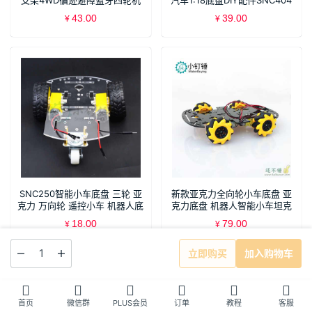
支架4WD循迹避障蓝牙四轮机
汽车1:18底盘DIY配件SNC404
器人车架DIY
43.00
39.00
¥
¥
SNC250智能小车底盘 三轮 亚
新款亚克力全向轮小车底盘 亚
克力 万向轮 遥控小车 机器人底
克力底盘 机器人智能小车坦克
盘 arduino
底盘
18.00
79.00
¥
¥
立即购买
加入购物车
首页
微信群
PLUS会员
订单
教程
客服