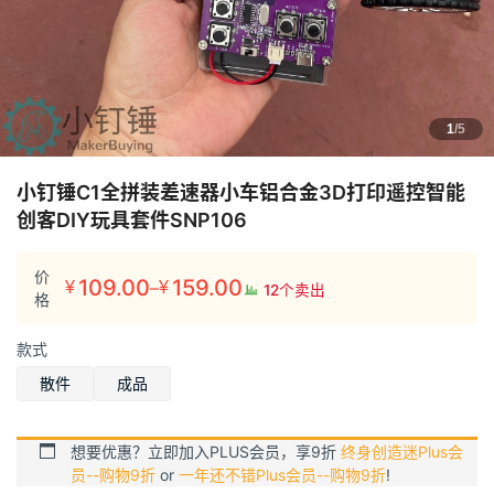
1
/5
小钉锤C1全拼装差速器小车铝合金3D打印遥控智能
创客DIY玩具套件SNP106
价
109.00
159.00
–
¥
¥
12个卖出
价
格
格
款式
范
围：
散件
成品
¥109.00
至
想要优惠？立即加入PLUS会员，享9折
终身创造迷Plus会
¥159.00
员--购物9折
or
一年还不错Plus会员--购物9折
!