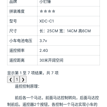
品牌
小钉锤
拼装难度
☆☆☆☆
型号
XDC-C1
尺寸
长：25CM 宽：14CM 高6CM
小车电池电压
3.7v
遥控频率
2.4G
遥控距离
30米开阔空间
显示第 1 至 7 项结果，共 7 项
❮
1
❯
遥控控制原理：
前后各一个马达，前面马达控制转向，后面马达控
制前后。遥控器2个按钮，各控制一个马达实现小车的