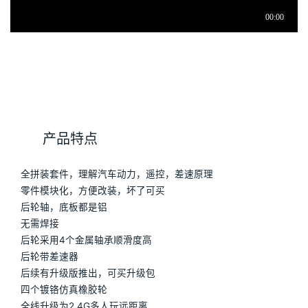
产品特点
全拼装套件，理解汽车动力，遥控，差速原理
零件模块化，方便改装，坏了可买
后轮轴，底板都是铝
无需焊接
后轮采用4个金属轴承顺滑度高
后轮带差速器
后续有升级版推出，可买升级包
四个镀铬仿真橡胶轮
全线升级为2.4G多人玩远距离