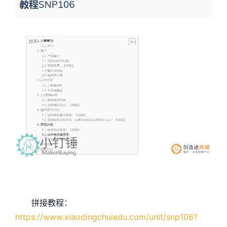
拼接教程：
https://www.xiaodingchuiedu.com/unit/snp106?