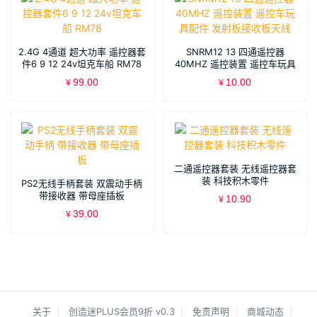
2.4G 4通道 超大功率 遥控器套
SNRM12 13 四通遥控器
件6 9 12 24v坦克车船 RM78
40MHZ 遥控装置 遥控车玩具
配件 发射板接收板天线
99.00
10.00
¥
¥
二通遥控器套装 无线遥控器套
装 科技积木零件
PS2无线手柄套装 双震动手柄
带接收器 带母座插板
10.90
¥
39.00
¥
关于
创造迷PLUS会员9折 v0.3
免责声明
商城动态