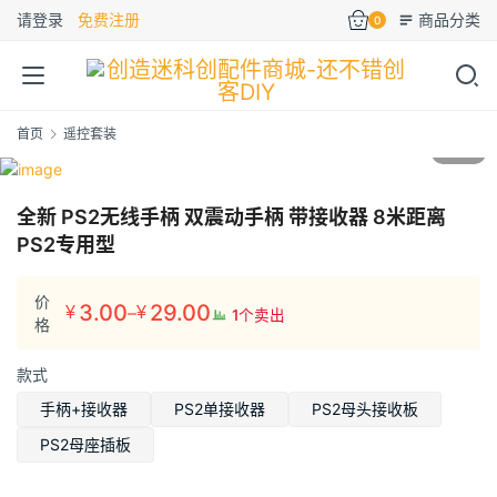
请登录
免费注册
商品分类
0
首页
遥控套装
1
/5
全新 PS2无线手柄 双震动手柄 带接收器 8米距离
PS2专用型
价
3.00
29.00
–
¥
¥
1个卖出
价
格
格
款式
范
围：
手柄+接收器
PS2单接收器
PS2母头接收板
¥3.00
PS2母座插板
至
¥29.00