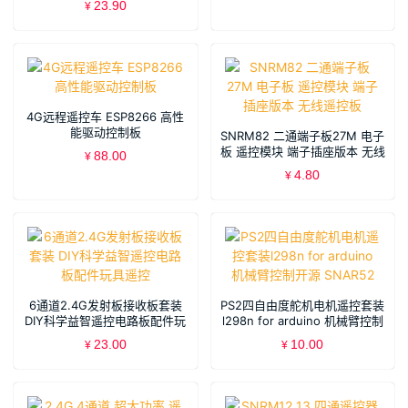
23.90
¥
4G远程遥控车 ESP8266 高性
能驱动控制板
SNRM82 二通端子板27M 电子
板 遥控模块 端子插座版本 无线
88.00
¥
遥控板
4.80
¥
6通道2.4G发射板接收板套装
PS2四自由度舵机电机遥控套装
DIY科学益智遥控电路板配件玩
l298n for arduino 机械臂控制
具遥控
开源 SNAR52
23.00
10.00
¥
¥