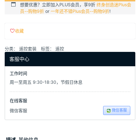
想要优惠？立即加入PLUS会员，享9折
终身创造迷Plus会
员--购物9折
or
一年还不错Plus会员--购物9折
!
收藏
分类：
遥控套装
标签：
遥控
客服中心
工作时间
周一至周五 9:30-18:30，节假日休息
在线客服
微信客服
微信客服
描述
其他信息