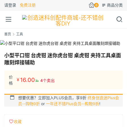
请登录
免费注册
商品分类
0
首页
工具
小型平口钳 台虎钳 迷你虎台钳 桌虎钳 夹持工具桌面
雕刻焊接辅助
价
16.00
¥
4个卖出
格
想要优惠？立即加入PLUS会员，享9折
终身创造迷Plus会
员--购物9折
or
一年还不错Plus会员--购物9折
!
收藏