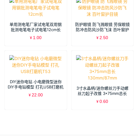
单用测电笔厂家试电笔双用钢
防护眼镜 防飞溅眼镜 劳保眼镜
批测电笔电子试电笔12cm长
防冲击防风沙防飞沫 百叶窗护
目镜
1.00
2.50
¥
¥
DIY迷你电钻 小电磨微型迷你
DIY手电钻模型 打孔USB打磨机
3寸水晶柄/迷你螺丝刀手动螺
T53
丝刀起子改锥 3*75mm总长
22.00
¥
130mm/87mm
0.60
¥