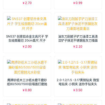
2.70
0.99
¥
¥
SN537 创意铝合金文具尺子 学
油灰刀刮腻子铲刀油漆工具清
生绘图裁切 20cm直尺 尺子
洁铲子抹泥不锈钢批灰刀墙面
地面清洁
2.00
2.10
¥
¥
鹰牌砂纸木工沙纸水磨干磨砂
2.0-1.2/1.5 -3.17黄铜钻夹 微型
纸80/500/1500目墙面打磨抛
电钻夹 小铜夹 迷你手钻夹头
光水砂皮
0.80
3.50
¥
¥