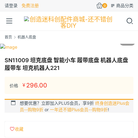
请登录
免费注册
商品分类
0
首页
机器人底盘
1
/5
SN11009 坦克底盘 智能小车 履带底盘 机器人底盘
履带车 坦克机器人221
296.00
¥
价格
想要优惠？立即加入PLUS会员，享9折
终身创造迷Plus会
员--购物9折
or
一年还不错Plus会员--购物9折
!
收藏