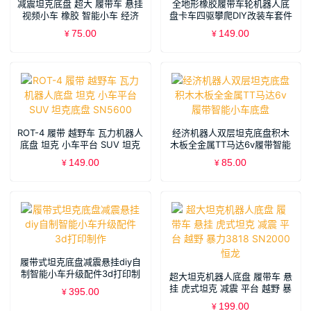
减震坦克底盘 超大 履带车 悬挂
全地形橡胶履带车轮机器人底
视频小车 橡胶 智能小车 经济
盘卡车四驱攀爬DIY改装车套件
75.00
149.00
¥
¥
ROT-4 履带 越野车 瓦力机器人
经济机器人双层坦克底盘积木
底盘 坦克 小车平台 SUV 坦克
木板全金属TT马达6v履带智能
底盘 SN5600
小车底盘
149.00
85.00
¥
¥
履带式坦克底盘减震悬挂diy自
制智能小车升级配件3d打印制
超大坦克机器人底盘 履带车 悬
作
挂 虎式坦克 减震 平台 越野 暴
395.00
¥
力3818 SN2000 恒龙
199.00
¥