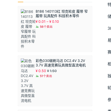
B186 140113红 坦克轮皮 履带 窄
履带 玩具配件 科技积木零件
价
¥
0.01
–
¥
0.10
格
56个卖出
3
范
围：
¥0.01
至
¥0.10
彩色030碳刷马达 DC2.4V 3.2V
3.7V 高速竞赛玩具微型直流电机
¥
0.50
¥
1.50
51个卖出