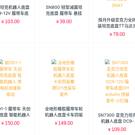
坦克机器人底盘
SN800 轻型减震坦
9-12V 履带车底
克底盘 履带车 悬挂
 for arduino 拼
智能视频wifi小车底
探月升级亚克力全
103.00
39.00
¥
¥
装套件
盘 机器人
装坦克底盘TT马达3
9v履带车智能小车
79.00
¥
线STEM教育SNX1
1-1 履带车 天创
全地形橡胶履带车轮
底盘 智能机器人
机器人底盘卡车四驱
SN7300 亚克力坦
电机测速和驱动
攀爬DIY改装车套件
机器人底盘 DC9-
150.00
149.00
¥
¥
12V 履带车底盘DI
109.00
¥
arduino 拼装套件 