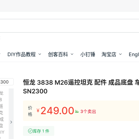
盘
DIY作品教程
创客百科
小钉锤
淘宝店
Engl
恒龙 3838 M26遥控坦克 配件 成品底盘 
SN2300
249.00
价
¥
3个卖出
格
库存 1 件