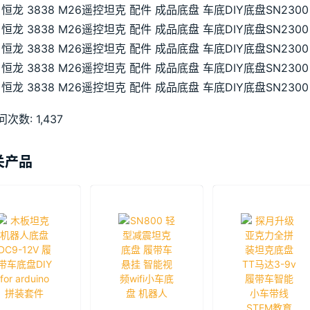
问次数:
1,437
关产品