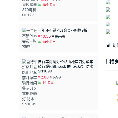
18个卖出
一年还不错Plus会员--购物9折
¥
10.50
¥
68.00
14个卖出
访
相
自行车灯尾灯公路山地车前灯单车
骑行爆闪警示usb充电夜骑灯 防水
SN1099
¥
2.00
¥
5.90
5个卖出