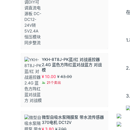
YKH-8T8J-PK蓝/红 对战遥控器
2.4G 蓝色方阵红蓝对战蓝方 对战
2
模
¥
10.00
¥
43.00
21个卖出
微型自吸水泵隔膜泵 带水流传感器
370电机 DC12V
¥
3.80
¥
7.90