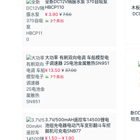
全新DC12V隔膜水泵 370自吸泵
HBCP110
木板
DC
¥
3.90
¥
7.50
盘DIY
2个卖出
大功率 有刷双向电调 车船模型电
子调速器 2S电池金属散热SN951
¥
13.50
¥
37.00
7个卖出
新DD
坦克
3.7V/500mAH遥控车14500锂电
池组充电器电动汽车变形翻斗车挖
带
掘机可充电SNB77
价
¥
1.50
–
¥
1.90