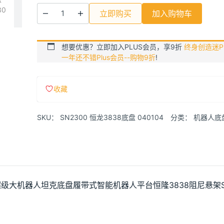
立即购买
加入购物车
想要优惠？立即加入PLUS会员，享9折
终身创造迷Pl
一年还不错Plus会员--购物9折
!
收藏
SKU：
SN2300 恒龙3838底盘 040104
分类：
机器人底
超级大机器人坦克底盘履带式智能机器人平台恒隆3838阻尼悬架SN