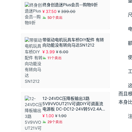
重
终身创造迷Plus会员--购物9折
¥
37.50
¥
399.00
尺
50个卖出
电
带驱动电机玩具车桥DIY配件 有转
额
向功能没有转向马达SN1212
¥
3.99
¥
6.00
使
11个卖出
而且
12-24VDC压降板输出3路
本身
5V9VVOUT21V可调DIY可调直流
电源板 DC-DC12-24V转5V2.4A恒
压模块 同步整流
¥
1.00
¥
1.90
29个卖出