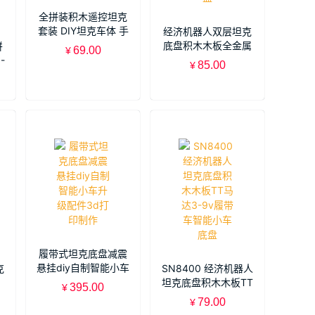
全拼装积木遥控坦克
套装 DIY坦克车体 手
经济机器人双层坦克
工科技小制作SNPX1
底盘积木木板全金属
拼
69.00
¥
TT马达6v履带智能
-
85.00
¥
小车底盘
带
履带式坦克底盘减震
悬挂diy自制智能小车
克
SN8400 经济机器人
升级配件3d打印制作
坦克底盘积木木板TT
395.00
¥
Y
马达3-9v履带车智能
79.00
¥
小
小车底盘