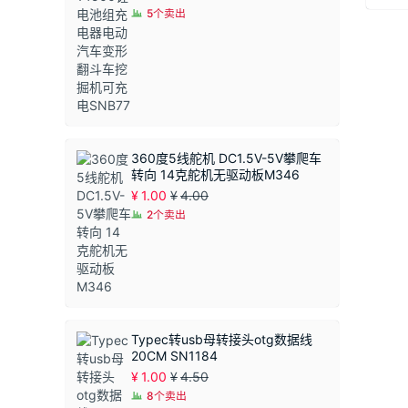
格
5个卖出
范
围：
¥1.50
至
¥1.90
360度5线舵机 DC1.5V-5V攀爬车
转向 14克舵机无驱动板M346
¥
1.00
¥
4.00
2个卖出
Typec转usb母转接头otg数据线
20CM SN1184
¥
1.00
¥
4.50
8个卖出