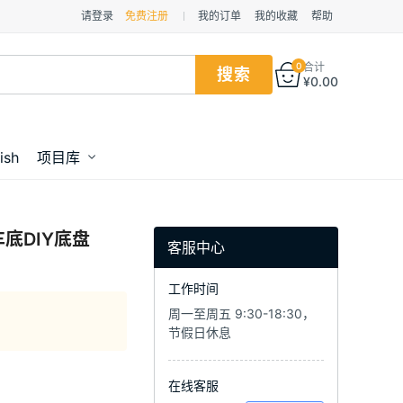
请登录
免费注册
我的订单
我的收藏
帮助
0
合计
¥
0.00
ish
项目库
车底DIY底盘
客服中心
工作时间
周一至周五 9:30-18:30，
节假日休息
在线客服