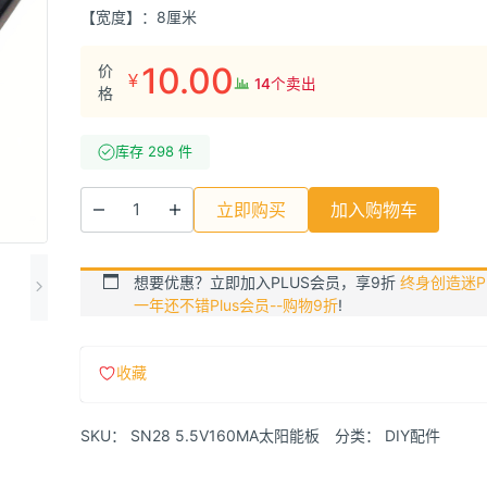
【宽度】：8厘米
10.00
价
¥
14个卖出
格
库存 298 件
立即购买
加入购物车
想要优惠？立即加入PLUS会员，享9折
终身创造迷Pl
一年还不错Plus会员--购物9折
!
收藏
SKU：
SN28 5.5V160MA太阳能板
分类：
DIY配件