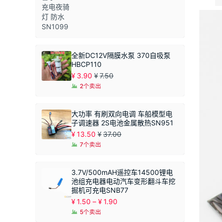
全新DC12V隔膜水泵 370自吸泵
HBCP110
¥
3.90
¥
7.50
2个卖出
大功率 有刷双向电调 车船模型电
子调速器 2S电池金属散热SN951
¥
13.50
¥
37.00
7个卖出
3.7V/500mAH遥控车14500锂电
池组充电器电动汽车变形翻斗车挖
掘机可充电SNB77
价
¥
1.50
–
¥
1.90
格
5个卖出
范