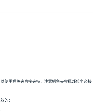
可以使用鳄鱼夹直接夹持，注意鳄鱼夹金属部位务必接
无效的；