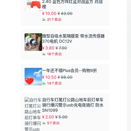
2.4G 蓝色方阵红蓝对战蓝方 对战
模
¥
10.00
¥
43.00
21个卖出
微型自吸水泵隔膜泵 带水流传感器
370电机 DC12V
¥
3.80
¥
7.90
18个卖出
一年还不错Plus会员--购物9折
¥
10.50
¥
68.00
14个卖出
自行车灯尾灯公路山地车前灯单车
骑行爆闪警示usb充电夜骑灯 防水
SN1099
¥
2.00
¥
5.90
5个卖出