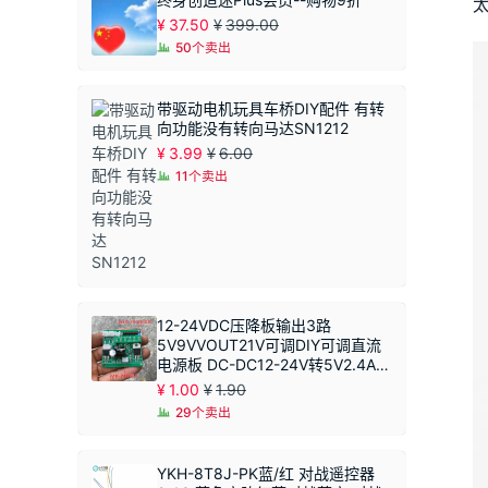
¥
37.50
¥
399.00
50个卖出
带驱动电机玩具车桥DIY配件 有转
向功能没有转向马达SN1212
¥
3.99
¥
6.00
11个卖出
12-24VDC压降板输出3路
5V9VVOUT21V可调DIY可调直流
电源板 DC-DC12-24V转5V2.4A恒
压模块 同步整流
¥
1.00
¥
1.90
29个卖出
YKH-8T8J-PK蓝/红 对战遥控器