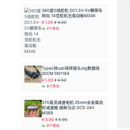
围：
¥1.50
360度5线舵机 DC1.5V-5V攀爬车
至
转向 14克舵机无驱动板M346
¥1.90
¥
1.00
¥
4.00
2个卖出
Typec转usb母转接头otg数据线
20CM SN1184
¥
1.00
¥
4.50
8个卖出
370直流减速电机 25mm全金属齿
轮减速箱 碳刷马达 DC5-24V
M369
¥
3.90
¥
5.90
9个卖出