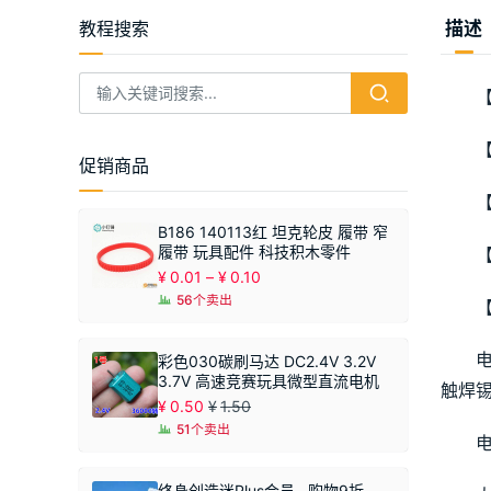
教程搜索
描述
【
【
促销商品
【
B186 140113红 坦克轮皮 履带 窄
履带 玩具配件 科技积木零件
【
价
¥
0.01
–
¥
0.10
格
56个卖出
范
围：
¥0.01
彩色030碳刷马达 DC2.4V 3.2V
至
3.7V 高速竞赛玩具微型直流电机
触焊
¥0.10
¥
0.50
¥
1.50
51个卖出
终身创造迷Plus会员--购物9折