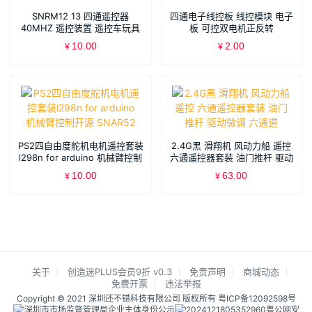
SNRM12 13 四通遥控器
四通电子线控板 线控模块 电子
40MHZ 遥控装置 遥控车玩具
板 可控双电机正反转
配件 发射板接收板天线
10.00
2.00
¥
¥
PS2四自由度舵机电机遥控套装
2.4G黑 滑翔机 风动力船 遥控
l298n for arduino 机械臂控制
六通遥控器套装 油门推杆 驱动
开源 SNAR52
微调 六通道
10.00
63.00
¥
¥
关于
创造迷PLUS会员9折 v0.3
免责声明
商城动态
免费开票
违法举报
Copyright © 2021 深圳还不错科技有限公司 版权所有
粤ICP备12092598号
粤公网安