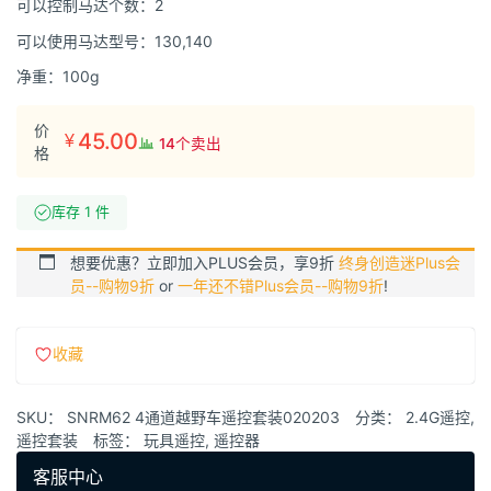
可以控制马达个数：2
可以使用马达型号：130,140
净重：100g
价
45.00
¥
14个卖出
格
库存 1 件
想要优惠？立即加入PLUS会员，享9折
终身创造迷Plus会
员--购物9折
or
一年还不错Plus会员--购物9折
!
收藏
SKU：
SNRM62 4通道越野车遥控套装020203
分类：
2.4G遥控
,
遥控套装
标签：
玩具遥控
,
遥控器
客服中心