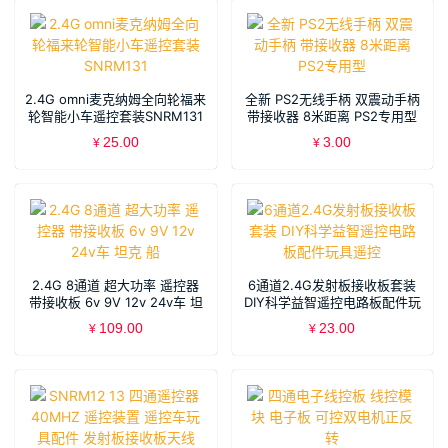
2.4G omni麦克纳姆全向轮福来
全新 PS2无线手柄 双震动手柄
轮智能小车遥控套装SNRM131
带接收器 8米距离 PS2专用型
25.00
3.00
¥
¥
2.4G 8通道 超大功率 遥控器
6通道2.4G发射板接收板套装
带接收板 6v 9V 12v 24v车 坦
DIY科学益智遥控电路板配件玩
克 船
具遥控
109.00
23.00
¥
¥