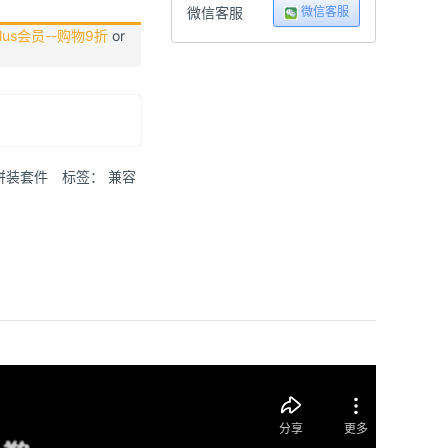
微信客服
微信客服
us会员--购物9折
or
拼装套件
标签：
兼容