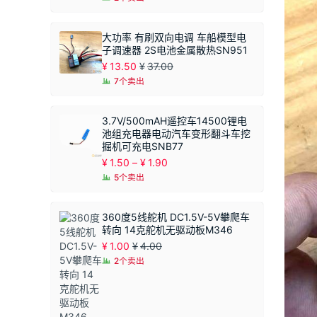
大功率 有刷双向电调 车船模型电
子调速器 2S电池金属散热SN951
¥
13.50
¥
37.00
7个卖出
3.7V/500mAH遥控车14500锂电
池组充电器电动汽车变形翻斗车挖
掘机可充电SNB77
价
¥
1.50
–
¥
1.90
格
5个卖出
范
围：
¥1.50
360度5线舵机 DC1.5V-5V攀爬车
至
转向 14克舵机无驱动板M346
¥1.90
¥
1.00
¥
4.00
2个卖出