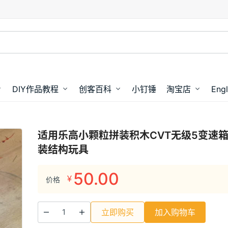
DIY作品教程
创客百科
小钉锤
淘宝店
Engl
适用乐高小颗粒拼装积木CVT无级5变速
装结构玩具
50.00
¥
价格
立即购买
加入购物车