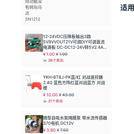
适
12-24VDC压降板输出3路
5V9VVOUT21V可调DIY可调直流
电源板 DC-DC12-24V转5V2.4A恒
压模块 同步整流
¥
1.00
¥
1.90
29个卖出
YKH-8T8J-PK蓝/红 对战遥控器
2.4G 蓝色方阵红蓝对战蓝方 对战
模
¥
10.00
¥
43.00
21个卖出
微型自吸水泵隔膜泵 带水流传感器
370电机 DC12V
¥
3.80
¥
7.90