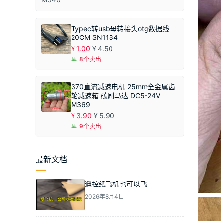
Typec转usb母转接头otg数据线
20CM SN1184
¥
1.00
¥
4.50
8个卖出
370直流减速电机 25mm全金属齿
轮减速箱 碳刷马达 DC5-24V
M369
¥
3.90
¥
5.90
9个卖出
最新文档
遥控纸飞机也可以飞
2026年8月4日