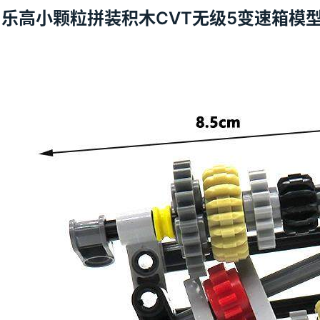
用乐高小颗粒拼装积木CVT无级5变速箱模