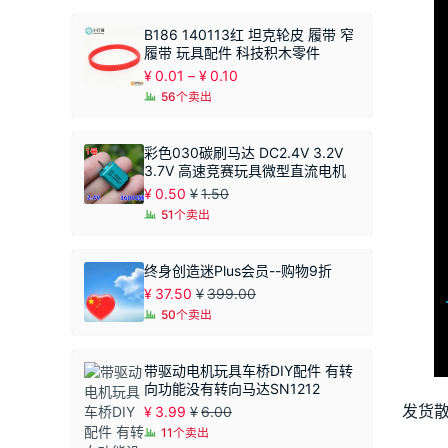
B186 140113红 坦克轮皮 履带 窄
履带 玩具配件 科技积木零件
价
¥
0.01
–
¥
0.10
格
56个卖出
范
围：
¥0.01
彩色030碳刷马达 DC2.4V 3.2V
至
3.7V 高速竞赛玩具微型直流电机
¥0.10
¥
0.50
¥
1.50
51个卖出
终身创造迷Plus会员--购物9折
¥
37.50
¥
399.00
50个卖出
带驱动电机玩具车桥DIY配件 有转
向功能没有转向马达SN1212
发货
¥
3.99
¥
6.00
11个卖出