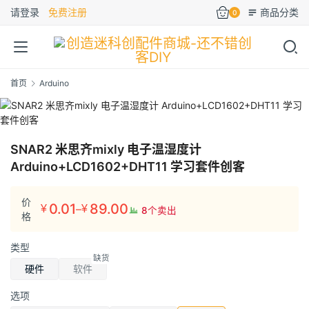
请登录
免费注册
商品分类
0
首页
Arduino
SNAR2 米思齐mixly 电子温湿度计
Arduino+LCD1602+DHT11 学习套件创客
价
0.01
89.00
–
¥
¥
8个卖出
价
格
格
类型
范
围：
硬件
软件
¥0.01
选项
至