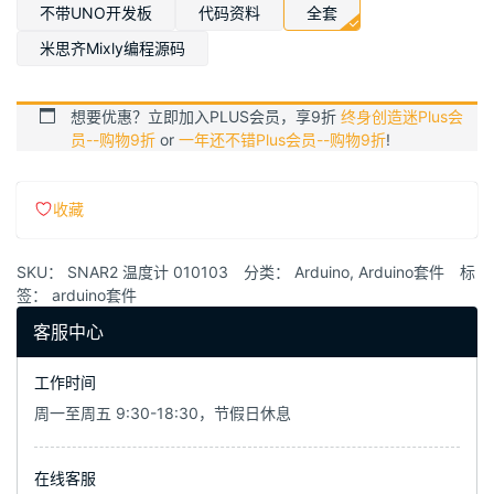
¥89.00
不带UNO开发板
代码资料
全套
米思齐Mixly编程源码
想要优惠？立即加入PLUS会员，享9折
终身创造迷Plus会
员--购物9折
or
一年还不错Plus会员--购物9折
!
收藏
SKU：
SNAR2 温度计 010103
分类：
Arduino
,
Arduino套件
标
签：
arduino套件
客服中心
工作时间
周一至周五 9:30-18:30，节假日休息
在线客服