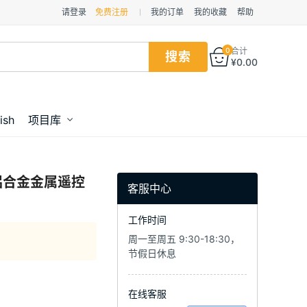
请登录
免费注册
我的订单
我的收藏
帮助
0
合计
¥
0.00
ish
项目库
o铝合金金属遥控
客服中心
工作时间
周一至周五 9:30-18:30，
节假日休息
在线客服