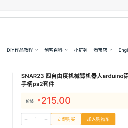
DIY作品教程
创客百科
小钉锤
淘宝店
Engl
SNAR23 四自由度机械臂机器人arduin
手柄ps2套件
215.00
¥
价格
立即购买
加入购物车