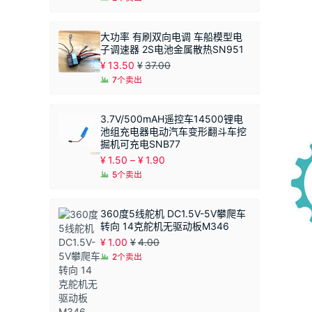
大功率 有刷双向电调 车船模型电
子调速器 2S电池金属散热SN951
¥
13.50
¥
37.00
7个卖出
3.7V/500mAH遥控车14500锂电
池组充电器电动汽车变形翻斗车挖
掘机可充电SNB77
价
¥
1.50
–
¥
1.90
格
5个卖出
范
围：
¥1.50
360度5线舵机 DC1.5V-5V攀爬车
至
转向 14克舵机无驱动板M346
¥1.90
¥
1.00
¥
4.00
2个卖出