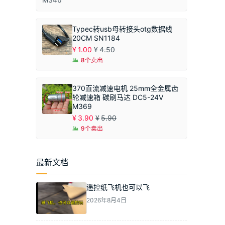
Typec转usb母转接头otg数据线
20CM SN1184
¥
1.00
¥
4.50
8个卖出
370直流减速电机 25mm全金属齿
轮减速箱 碳刷马达 DC5-24V
M369
¥
3.90
¥
5.90
9个卖出
最新文档
遥控纸飞机也可以飞
2026年8月4日