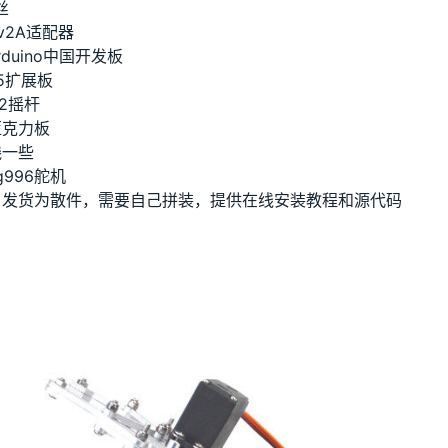
丝
v2A适配器
rduino中国开发板
5扩展板
s2摇杆
亚克力板
线一些
g996舵机
：发货为散件，需要自己拼装，提供在线安装教程和源代码