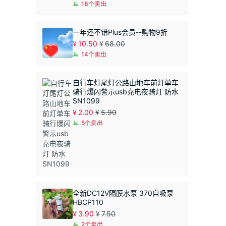
18个卖出
一年还不错Plus会员--购物9折
¥
10.50
¥
68.00
14个卖出
自行车灯尾灯公路山地车前灯单车
骑行爆闪警示usb充电夜骑灯 防水
SN1099
¥
2.00
¥
5.90
5个卖出
全新DC12V隔膜水泵 370自吸泵
HBCP110
¥
3.90
¥
7.50
2个卖出