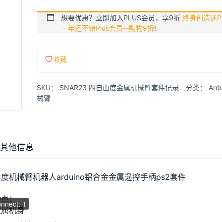
想要优惠？立即加入PLUS会员，享9折
终身创造迷Pl
一年还不错Plus会员--购物9折
!
收藏
SKU：
SNAR23 四自由度金属机械臂套件记录
分类：
Ard
械臂
其他信息
度机械臂机器人arduino铝合金金属遥控手柄ps2套件
00:00 / 00:00
特点：
金属机身