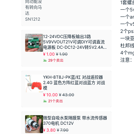
1套螺
一个5
一个a
一个v
2个p
12-24VDC压降板输出3路
一块
5V9VVOUT21V可调DIY可调直流
杜邦
电源板 DC-DC12-24V转5V2.4A恒
4个m
压模块 同步整流
¥
1.00
¥
1.90
注意
29个卖出
YKH-8T8J-PK蓝/红 对战遥控器
2.4G 蓝色方阵红蓝对战蓝方 对战
模
¥
10.00
¥
43.00
21个卖出
微型自吸水泵隔膜泵 带水流传感器
370电机 DC12V
¥
3.80
¥
7.90