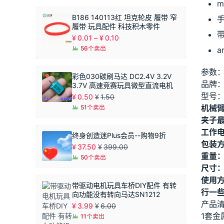
m
B186 140113红 坦克轮皮 履带 窄
履带 玩具配件 科技积木零件
价
¥
0.01
–
¥
0.10
格
56个卖出
a
范
围：
参数
¥0.01
彩色030碳刷马达 DC2.4V 3.2V
至
品牌
3.7V 高速竞赛玩具微型直流电机
¥0.10
型号：
¥
0.50
¥
1.50
机械臂
51个卖出
夹子最
工作电
终身创造迷Plus会员--购物9折
包装
¥
37.50
¥
399.00
重量：
50个卖出
尺寸：
使用
带驱动电机玩具车桥DIY配件 有转
行一
向功能没有转向马达SN1212
产品
¥
3.99
¥
6.00
1套金
11个卖出