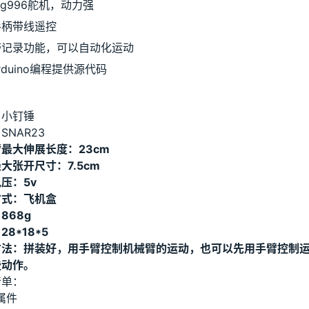
g996舵机，动力强
手柄带线遥控
带记录功能，可以自动化运动
rduino编程提供源代码
：
：小钉锤
SNAR23
最大伸展长度：23cm
大张开尺寸：7.5cm
压：5v
方式：飞机盒
868g
28*18*5
方法：拼装好，用手臂控制机械臂的运动，也可以先用手臂控制
些动作。
清单：
属件