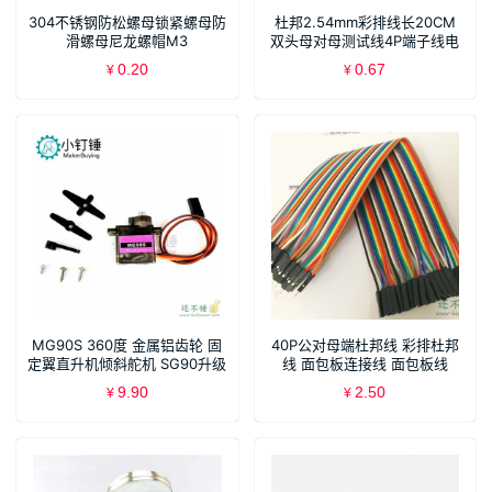
304不锈钢防松螺母锁紧螺母防
杜邦2.54mm彩排线长20CM
滑螺母尼龙螺帽M3
双头母对母测试线4P端子线电
子线连接线
0.20
0.67
¥
¥
MG90S 360度 金属铝齿轮 固
40P公对母端杜邦线 彩排杜邦
定翼直升机倾斜舵机 SG90升级
线 面包板连接线 面包板线
版伺服器
20CM
9.90
2.50
¥
¥