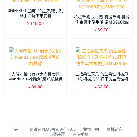
SNM-400 金属铝合金机械手机
械手抓臂爪带舵机
机械手抓 夹持器 机械手臂 机械
爪 金属小型手爪 带MG996R舵
119.00
¥
机SNM1700
69.00
¥
大号四轴飞行器无人机改进
三指柔性夹爪 仿生柔性机械爪
Mantis claw螳螂爪鹰爪机械臂
电动机械爪3D打印仿生柔性机
械手SNM3900
39.00
63.00
¥
¥
关于
创造迷PLUS会员9折 v0.3
免责声明
商城动态
免费开票
违法举报