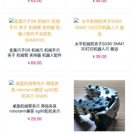
63.00
45.00
¥
¥
水平机械抓夹子SG90 SNM1
3D打印机器人爪 搬运
金属爪子G8 机械爪 机械手爪
夹子 机械臂 夹持器 机器人配件
39.00
¥
不含舵机SNM4100
69.00
¥
桌面机械臂夹爪 两指夹具
robotarm兼容 sg90舵机夹爪
SNM5
29.00
¥