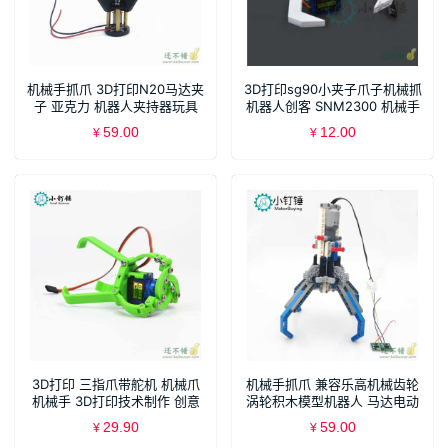
机械手抓爪 3D打印N20马达夹
3D打印sg90小夹子爪子机械抓
子 亚克力 机器人夹持器玩具
机器人创客 SNM2300 机械手
SNM2500
夹持器
59.00
12.00
¥
¥
3D打印 三指爪带舵机 机械爪
机械手抓爪 兼容乐高机械齿轮
机械手 3D打印技术制作 创意
涡轮积木模型机器人 马达电动
DIY
玩具四爪抓斗 SNM3600
29.90
59.00
¥
¥