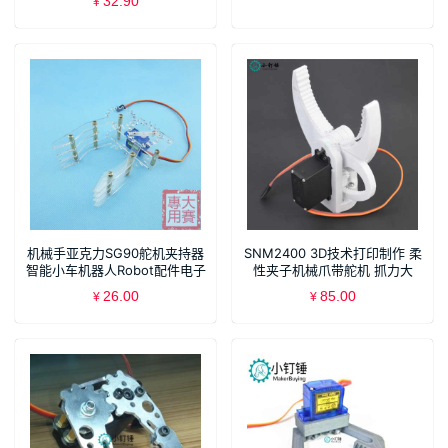
32.90
¥
机械手亚克力SG90舵机夹持器
SNM2400 3D技术打印制作 柔
智能小车机器人Robot配件电子
性夹子机械爪带舵机 抓力大
抓爪
DIY配件
26.00
85.00
¥
¥