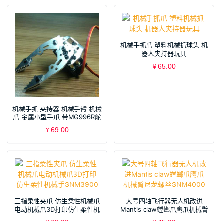
机械手抓爪 塑料机械抓球头 机
器人夹持器玩具
65.00
¥
机械手抓 夹持器 机械手臂 机械
爪 金属小型手爪 带MG996R舵
机SNM1700
69.00
¥
三指柔性夹爪 仿生柔性机械爪
大号四轴飞行器无人机改进
电动机械爪3D打印仿生柔性机
Mantis claw螳螂爪鹰爪机械臂
械手SNM3900
尼龙螺丝SNM4000