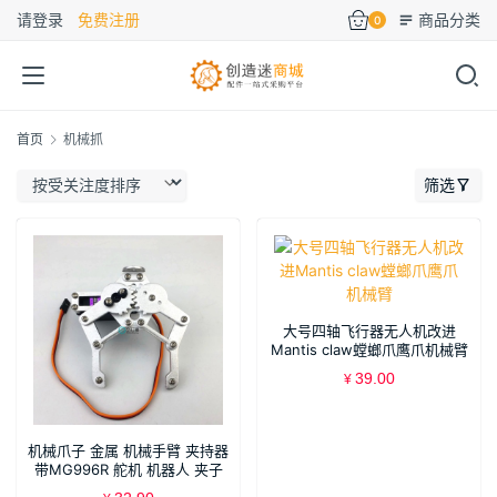
请登录
免费注册
商品分类
0
首页
机械抓
筛选
大号四轴飞行器无人机改进
Mantis claw螳螂爪鹰爪机械臂
39.00
¥
机械爪子 金属 机械手臂 夹持器
带MG996R 舵机 机器人 夹子
SNM1500