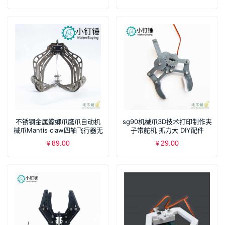
不锈钢金属螳螂爪鹰爪自动机
sg90机械爪3D技术打印制作夹
械爪Mantis claw四轴飞行器无
子带舵机 抓力大 DIY配件
人机 SNM3300
SNM3500
89.00
29.00
¥
¥