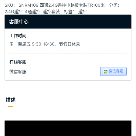
SKU：
SNRM109 四通2.4G遥控电路板套装TR100米
分类：
2.4G遥控
,
4通遥控
,
遥控套装
标签：
遥控
客服中心
工作时间
周一至周五 9:30-18:30，节假日休息
在线客服
微信客服
微信客服
描述