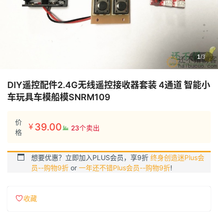
1
/3
DIY遥控配件2.4G无线遥控接收器套装 4通道 智能小
车玩具车模船模SNRM109
价
39.00
¥
23个卖出
格
想要优惠？立即加入PLUS会员，享9折
终身创造迷Plus会
员--购物9折
or
一年还不错Plus会员--购物9折
!
收藏