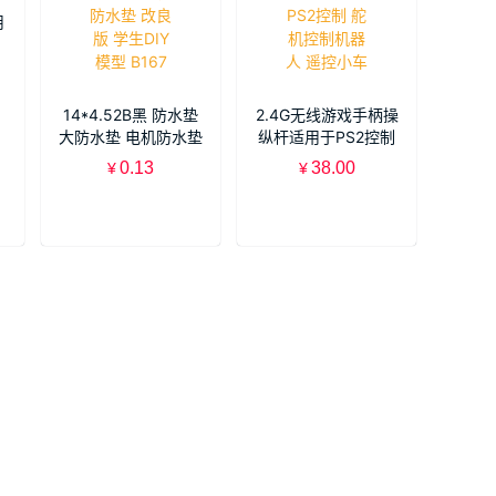
用
14*4.52B黑 防水垫
2.4G无线游戏手柄操
大防水垫 电机防水垫
纵杆适用于PS2控制
改良版 学生DIY 模型
舵机控制机器人 遥控
0.13
38.00
¥
¥
B167
小车