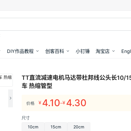
盘
DIY作品教程
创客百科
小钉锤
淘宝店
Engl
TT直流减速电机马达带杜邦线公头长10/15
车 热缩管型
4.10
4.30
–
¥
¥
价格
价
格
尺寸
范
围：
10cm
15cm
20cm