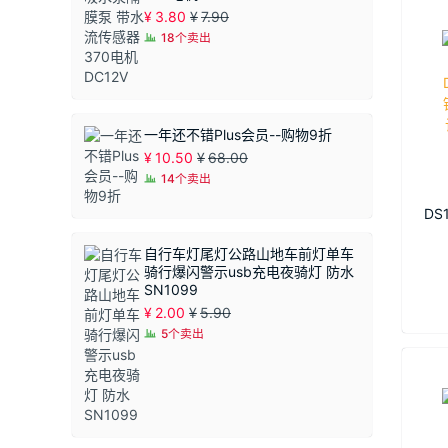
¥
3.80
¥
7.90
18个卖出
一年还不错Plus会员--购物9折
¥
10.50
¥
68.00
14个卖出
DS
时钟
自行车灯尾灯公路山地车前灯单车
实
骑行爆闪警示usb充电夜骑灯 防水
SN1099
¥
2.00
¥
5.90
5个卖出