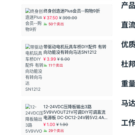
产
终身创造迷Plus会员--购物9折
¥
37.50
¥
399.00
直流
50个卖出
优质
带驱动电机玩具车桥DIY配件 有转
向功能没有转向马达SN1212
¥
3.99
¥
6.00
杜邦
11个卖出
重量
马
12-24VDC压降板输出3路
5V9VVOUT21V可调DIY可调直流
电源板 DC-DC12-24V转5V2.4A恒
工作
压模块 同步整流
¥
1.00
¥
1.90
29个卖出