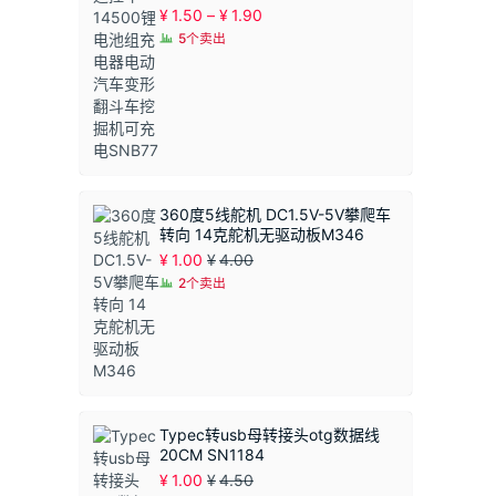
价
¥
1.50
–
¥
1.90
格
5个卖出
范
围：
¥1.50
至
¥1.90
360度5线舵机 DC1.5V-5V攀爬车
转向 14克舵机无驱动板M346
¥
1.00
¥
4.00
2个卖出
Typec转usb母转接头otg数据线
20CM SN1184
¥
1.00
¥
4.50