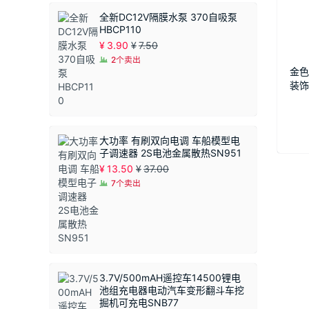
全新DC12V隔膜水泵 370自吸泵
HBCP110
¥
3.90
¥
7.50
2个卖出
金色
装饰
头钉
大功率 有刷双向电调 车船模型电
子调速器 2S电池金属散热SN951
¥
13.50
¥
37.00
7个卖出
3.7V/500mAH遥控车14500锂电
池组充电器电动汽车变形翻斗车挖
掘机可充电SNB77