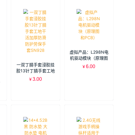
虚拟产品：L298N电
机驱动模块（原理图
和PCB）
一双丁腈手套浸胶挂
6.00
¥
胶13针丁腈手套工地
干活加厚防滑防护劳
3.00
¥
保手套SN928
带
彩
筋