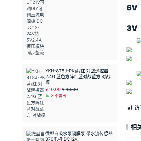
6V
3V
YKH-8T8J-PK蓝/红 对战遥控器
2.4G 蓝色方阵红蓝对战蓝方 对战
模
¥
10.00
¥
43.00
21个卖出
访
相
微型自吸水泵隔膜泵 带水流传感器
370电机 DC12V