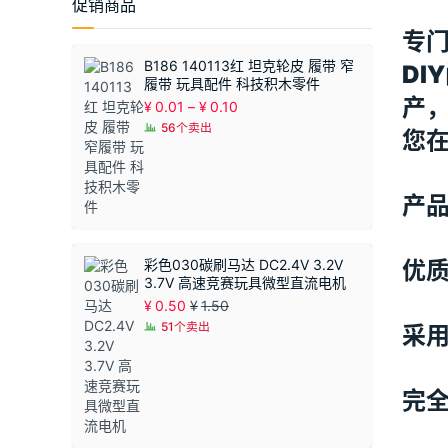
促销商品
专
B186 140113红 坦克轮皮 履带 窄
D
履带 玩具配件 科技积木零件
产
价
¥
0.01
–
¥
0.10
格
56个卖出
您
范
围：
¥0.01
至
产
¥0.10
彩色030碳刷马达 DC2.4V 3.2V
优质
3.7V 高速竞赛玩具微型直流电机
¥
0.50
¥
1.50
51个卖出
采用
完