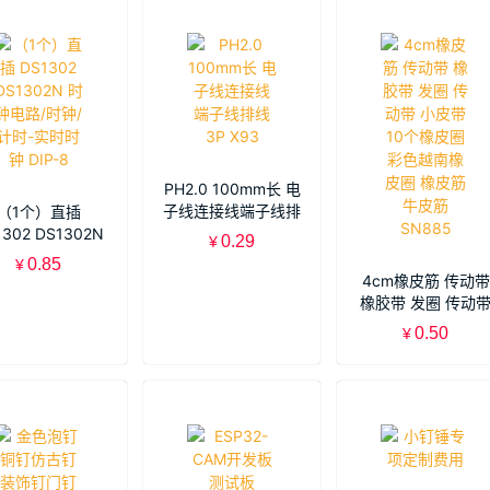
PH2.0 100mm长 电
子线连接线端子线排
（1个）直插
线3P X93
1302 DS1302N
0.29
¥
电路/时钟/计时-
0.85
¥
时时钟 DIP-8
4cm橡皮筋 传动带
橡胶带 发圈 传动
小皮带 10个橡皮圈
0.50
¥
色越南橡皮圈 橡皮
牛皮筋 SN885