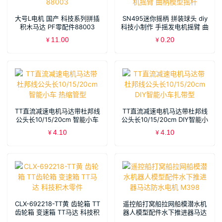
大号L电机 国产 科技系列拼插
SN495迷你摇柄 拼装球头 diy
积木马达 PF零配件88003
科技小制作 手摇发电机摇臂 曲
柄模型摇杆
11.00
0.20
¥
¥
TT直流减速电机马达带杜邦线
TT直流减速电机马达带杜邦线
公头长10/15/20cm 智能小车
公头长10/15/20cm DIY智能小
热缩管型
车扎带型
4.10
4.10
¥
¥
CLX-692218-TT黄 齿轮箱 TT
遥控船打窝船拉网船模潜水机
齿轮箱 变速箱 TT马达 科技积
器人模型配件水下推进器马达
木零件
防水电机 M398