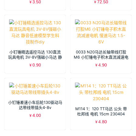
3.50
72.50
¥
¥
小钉锤精选遥控马达 130直流
0033 N20马达长轴带线打胶
玩具电机 3V-8V强磁小马达 静
M6 小钉锤电子积木直流减速电
音低速模型学生科技制作diy
机 慢速马达 1.5-6V
0.90
4.90
¥
¥
小钉锤差速小车后轮130驱动马
达带线带插头4-8v
M114 1：120 TT马达 公头 带
杜邦线 电机 15cm 230404
4.00
¥
4.80
¥