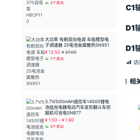
2个卖出
C1
D1
大功率 有刷双向电调 车船模型电
子调速器 2S电池金属散热SN951
D1
¥
13.50
¥
37.00
7个卖出
访
相
3.7V/500mAH遥控车14500锂电
池组充电器电动汽车变形翻斗车挖
掘机可充电SNB77
价
¥
1.50
–
¥
1.90
格
5个卖出
范
围：