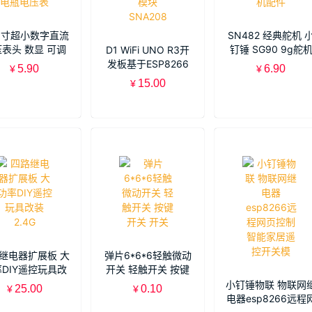
28寸超小数字直流
SN482 经典舵机 
表头 数显 可调
钉锤 SG90 9g舵
D1 WiFi UNO R3开
DC0-100V 电瓶
固定翼航模遥控飞
发板基于ESP8266
5.90
6.90
¥
¥
电压表
配件
ESP-12N F 模块
15.00
¥
SNA208
继电器扩展板 大
弹片6*6*6轻触微动
DIY遥控玩具改
开关 轻触开关 按键
装2.4G
开关 开关
小钉锤物联 物联网
25.00
0.10
¥
¥
电器esp8266远程