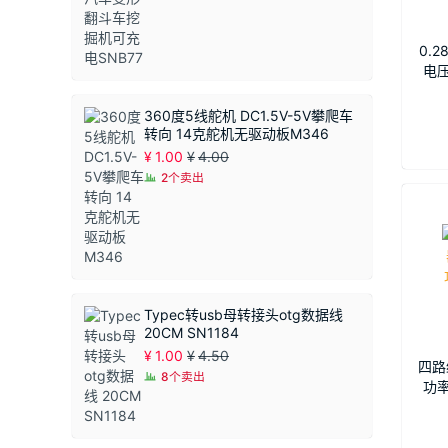
¥1.50
至
¥1.90
0.
电压
三线
360度5线舵机 DC1.5V-5V攀爬车
转向 14克舵机无驱动板M346
¥
1.00
¥
4.00
2个卖出
Typec转usb母转接头otg数据线
20CM SN1184
¥
1.00
¥
4.50
四路
8个卖出
功率