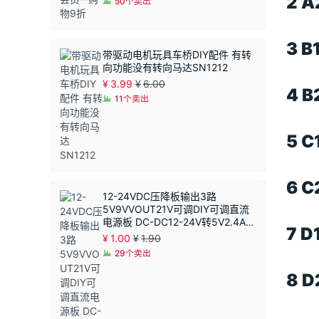
2 
50个卖出
3 
带驱动电机玩具车桥DIY配件 有转
向功能没有转向马达SN1212
¥
3.99
¥
6.00
4 
11个卖出
5 
6 
12-24VDC压降板输出3路
5V9VVOUT21V可调DIY可调直流
电源板 DC-DC12-24V转5V2.4A恒
7 
压模块 同步整流
¥
1.00
¥
1.90
29个卖出
8 