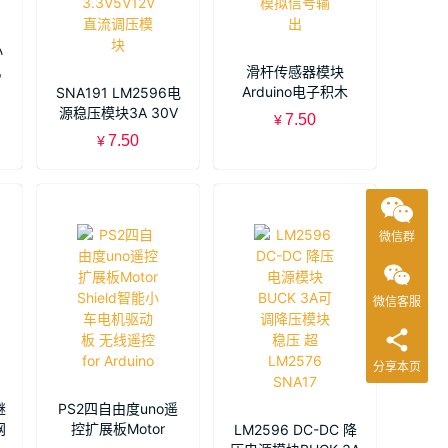
小
机
滑杆传感器模块
机
Arduino电子积木
SNA191 LM2596电
10K滑动电位器103
源稳压模块3A 30V
7.50
¥
模拟信号输出
降压可调节输出
7.50
¥
3.3V5V12V直流调压
模块
微信群
微信客服
分享本页
继
PS2四自由度uno遥
网
控扩展板Motor
LM2596 DC-DC 降