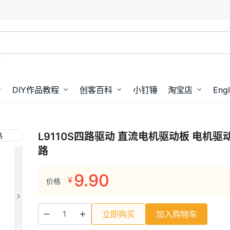
盘
DIY作品教程
创客百科
小钉锤
淘宝店
Engl
L9110S四路驱动 直流电机驱动板 电机驱
路
9.90
¥
价格
立即购买
加入购物车