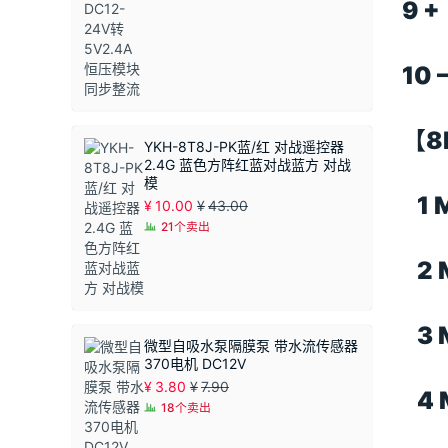
9 
10
【8
YKH-8T8J-PK蓝/红 对战遥控器
2.4G 蓝色方阵红蓝对战蓝方 对战
模
1 
¥
10.00
¥
43.00
21个卖出
2 
3 
微型自吸水泵隔膜泵 带水流传感器
370电机 DC12V
¥
3.80
¥
7.90
4 
18个卖出