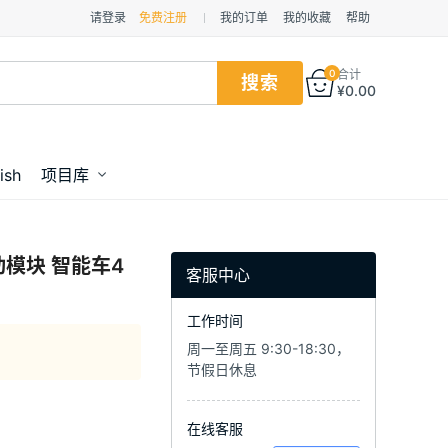
请登录
免费注册
我的订单
我的收藏
帮助
0
合计
¥
0.00
ish
项目库
动模块 智能车4
客服中心
工作时间
周一至周五 9:30-18:30，
节假日休息
在线客服