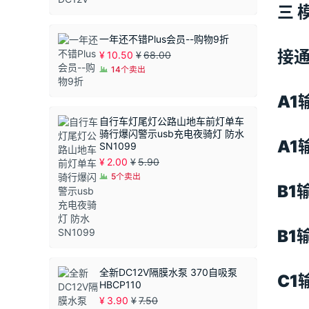
三 
一年还不错Plus会员--购物9折
接通
¥
10.50
¥
68.00
14个卖出
A1
自行车灯尾灯公路山地车前灯单车
骑行爆闪警示usb充电夜骑灯 防水
A1
SN1099
¥
2.00
¥
5.90
5个卖出
B1
B1
全新DC12V隔膜水泵 370自吸泵
C1
HBCP110
¥
3.90
¥
7.50