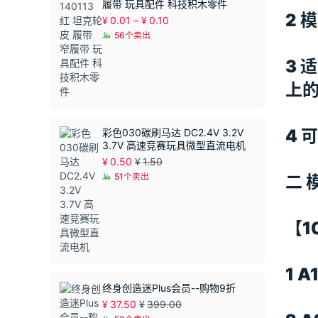
履带 玩具配件 科技积木零件
2 
价
¥
0.01
–
¥
0.10
格
56个卖出
范
围：
3 
¥0.01
至
上
¥0.10
4 
彩色030碳刷马达 DC2.4V 3.2V
3.7V 高速竞赛玩具微型直流电机
¥
0.50
¥
1.50
51个卖出
二 
【1
1 
终身创造迷Plus会员--购物9折
¥
37.50
¥
399.00