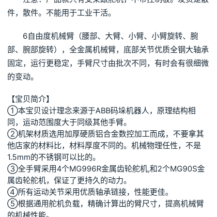
件，散件。不能用于工业干活。
6自由度机械臂（腰部、大臂、小臂、小臂旋转、腕
部、腕部旋转），全金属机械臂，底部关节优质全钢大轴承
固定，运行更稳定，手臂尺寸由批次不同，有时会有很细微
的变动。
【宝贝简介】
①本宝贝设计理念来源于ABB码垛机器人，原理结构相
同，运动范围度大于同级其他手臂。
②机架材质选用加厚硬质铝合金数控加工而成，不要拿其
他店家的材料比，材料厚度不同的。机械物理任性，不是
1.5mm的不锈钢可以比的。
③全手臂采用4个MG996R金属齿轮舵机,和2个MG90S金
属齿轮舵机，保证了更持久的动力。
④所有运动关节采用优质轴承链接，性能更佳。
⑤根据通用舵机负载，精确计算出的臂尺寸，提高机械臂
的机械性能。