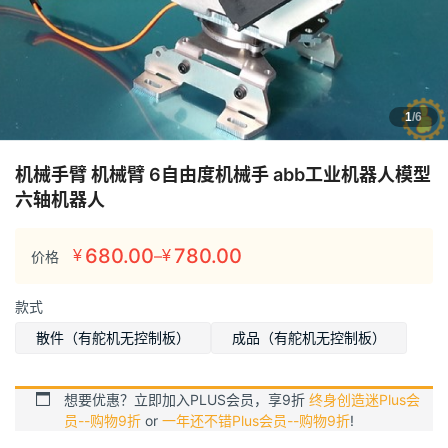
1
/6
机械手臂 机械臂 6自由度机械手 abb工业机器人模型
六轴机器人
680.00
780.00
–
¥
¥
价格
价
格
款式
范
围：
散件（有舵机无控制板）
成品（有舵机无控制板）
¥680.00
至
想要优惠？立即加入PLUS会员，享9折
终身创造迷Plus会
¥780.00
员--购物9折
or
一年还不错Plus会员--购物9折
!