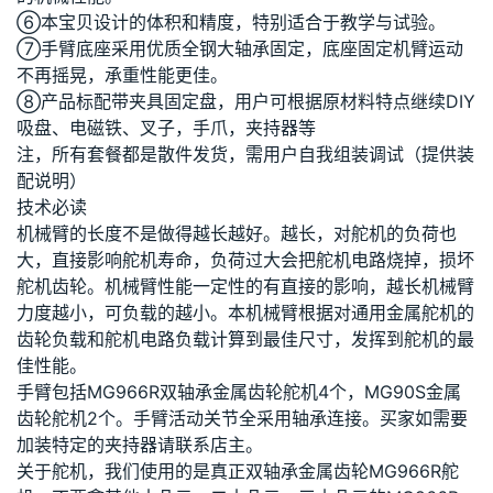
⑥本宝贝设计的体积和精度，特别适合于教学与试验。
⑦手臂底座采用优质全钢大轴承固定，底座固定机臂运动
不再摇晃，承重性能更佳。
⑧产品标配带夹具固定盘，用户可根据原材料特点继续DIY
吸盘、电磁铁、叉子，手爪，夹持器等
注，所有套餐都是散件发货，需用户自我组装调试（提供装
配说明）
技术必读
机械臂的长度不是做得越长越好。越长，对舵机的负荷也
大，直接影响舵机寿命，负荷过大会把舵机电路烧掉，损坏
舵机齿轮。机械臂性能一定性的有直接的影响，越长机械臂
力度越小，可负载的越小。本机械臂根据对通用金属舵机的
齿轮负载和舵机电路负载计算到最佳尺寸，发挥到舵机的最
佳性能。
手臂包括MG966R双轴承金属齿轮舵机4个，MG90S金属
齿轮舵机2个。手臂活动关节全采用轴承连接。买家如需要
加装特定的夹持器请联系店主。
关于舵机，我们使用的是真正双轴承金属齿轮MG966R舵