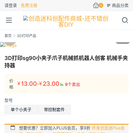
请登录
免费注册
商品分类
0
首页
3D打印产品
1
/6
3D打印sg90小夹子爪子机械抓机器人创客 机械手夹
持器
价
13.00
23.00
–
¥
¥
9个卖出
价
格
格
型号
范
围：
单个小夹子
带控制套件
¥13.00
至
想要优惠？立即加入PLUS会员，享9折
终身创造迷Plus会
¥23.00