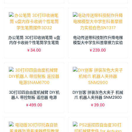
办公笔筒 3D打印收纳笔筒 u盘
电动传送带科技制作升降电梯
内存卡收纳个性笔筒学生笔筒
模型大中学生科普摩擦力实验
摆件3D32
白色SN1317
34.00
239.00
¥
¥
3D打印四自由度机械臂 DIY机
DIY创客 拼装灰色大夹子 机械
器人 带控制板 遥控器 电源
爪 机器人夹持器 SNM2900
SNAM6700
499.00
39.00
¥
¥