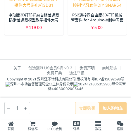
电动版3D打印托森自锁差速器
PS2遥控四自由度3D打印机械
防滑差速器模型教学摆件大号
臂套件 for Arduino控制学习套
带电机3D31
件DIY SNAR54
119.00
5.00
¥
¥
关于
创造迷PLUS会员9折 v0.3
免责声明
商城动态
免费开票
违法举报
Copyright © 2021 深圳还不错科技有限公司 版权所有
粤ICP备12092598号
粤公网安
备44030002005446
立即购买
加入购物车
首页
微信群
PLUS会员
订单
教程
客服