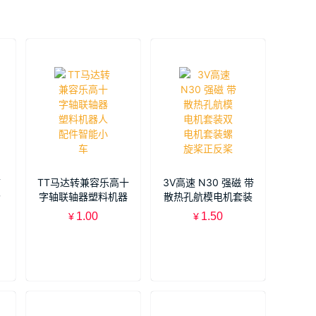
带
TT马达转兼容乐高十
3V高速 N30 强磁 带
轮
字轴联轴器塑料机器
散热孔航模电机套装
作
人配件智能小车
双电机套装螺旋桨正
1.00
1.50
¥
¥
反桨