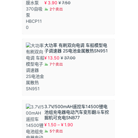
¥
3.90
¥
7.50
2个卖出
大功率 有刷双向电调 车船模型电
子调速器 2S电池金属散热SN951
¥
13.50
¥
37.00
7个卖出
3.7V/500mAH遥控车14500锂电
池组充电器电动汽车变形翻斗车挖
掘机可充电SNB77
价
¥
1.50
–
¥
1.90
格
5个卖出
范