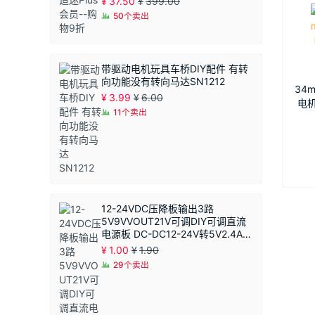
¥
37.50
¥
399.00
50个卖出
带驱动电机玩具车桥DIY配件 有转
向功能没有转向马达SN1212
34m
¥
3.99
¥
6.00
电机
11个卖出
12-24VDC压降板输出3路
5V9VVOUT21V可调DIY可调直流
电源板 DC-DC12-24V转5V2.4A恒
压模块 同步整流
¥
1.00
¥
1.90
29个卖出