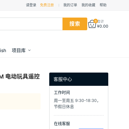
请登录
免费注册
我的订单
我的收藏
帮助
0
合计
¥
0.00
ish
项目库
SM 电动玩具遥控
客服中心
工作时间
周一至周五 9:30-18:30，
节假日休息
在线客服