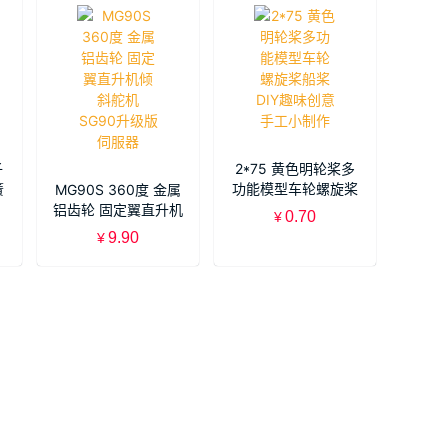
子
2*75 黄色明轮桨多
簧
功能模型车轮螺旋桨
MG90S 360度 金属
船桨DIY趣味创意手
铝齿轮 固定翼直升机
0.70
¥
工小制作
倾斜舵机 SG90升级
9.90
¥
版伺服器