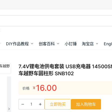
盘
DIY作品教程
创客百科
小钉锤
淘宝店
Engl
7.4V锂电池供电套装 USB充电器 14500
车越野车圆柱形 SNB102
16.00
¥
价格
立即购买
加入购物车