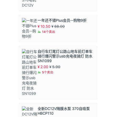
一年还不错Plus会员--购物9折
¥
10.50
¥
68.00
14个卖出
自行车灯尾灯公路山地车前灯单车
骑行爆闪警示usb充电夜骑灯 防水
SN1099
¥
2.00
¥
5.90
5个卖出
全新DC12V隔膜水泵 370自吸泵
HBCP110