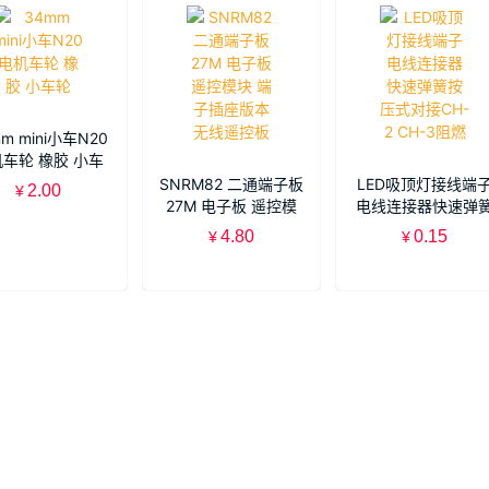
m mini小车N20
车轮 橡胶 小车
轮
SNRM82 二通端子板
LED吸顶灯接线端
2.00
¥
27M 电子板 遥控模
电线连接器快速弹
块 端子插座版本 无
按压式对接CH-2
4.80
0.15
¥
¥
线遥控板
CH-3阻燃