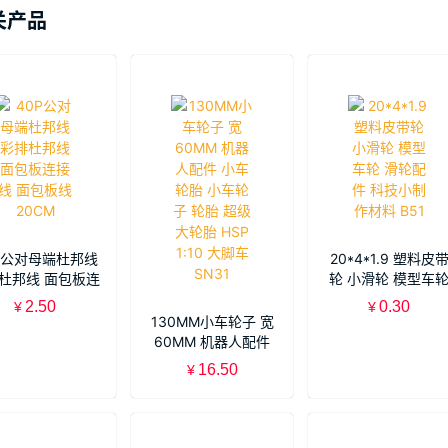
关产品
P公对母端杜邦线
20*4*1.9 塑料皮
杜邦线 面包板连
轮 小滑轮 模型车
 面包板线 20CM
滑轮配件 科技小制
2.50
0.30
¥
¥
材料 B51
130MM小车轮子 宽
60MM 机器人配件
小车轮胎 小车轮子
16.50
¥
轮胎 超级大轮胎
HSP 1:10 大脚车
SN31