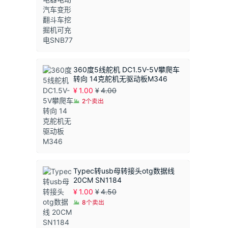
围：
¥1.50
至
¥1.90
360度5线舵机 DC1.5V-5V攀爬车
转向 14克舵机无驱动板M346
¥
1.00
¥
4.00
2个卖出
Typec转usb母转接头otg数据线
20CM SN1184
¥
1.00
¥
4.50
8个卖出