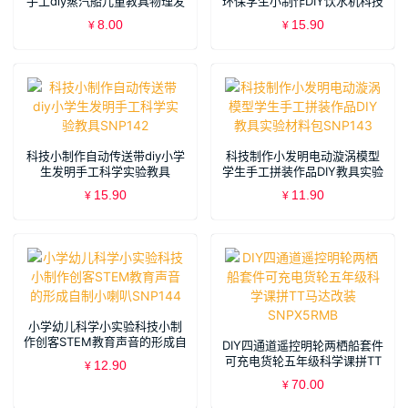
手工diy蒸汽船儿童教具物理发
环保学生小制作DIY饮水机科技
明材料SNP140
小制作SNP141
8.00
15.90
¥
¥
科技小制作自动传送带diy小学
科技制作小发明电动漩涡模型
生发明手工科学实验教具
学生手工拼装作品DIY教具实验
SNP142
材料包SNP143
15.90
11.90
¥
¥
小学幼儿科学小实验科技小制
作创客STEM教育声音的形成自
DIY四通道遥控明轮两栖船套件
制小喇叭SNP144
可充电货轮五年级科学课拼TT
12.90
¥
马达改装SNPX5RMB
70.00
¥