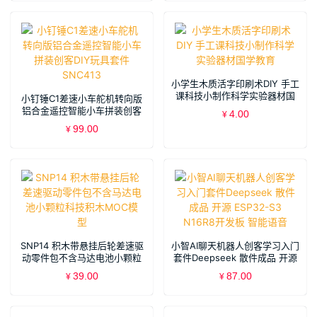
小学生木质活字印刷术DIY 手工
课科技小制作科学实验器材国
小钉锤C1差速小车舵机转向版
学教育
铝合金遥控智能小车拼装创客
4.00
¥
DIY玩具套件SNC413
99.00
¥
SNP14 积木带悬挂后轮差速驱
小智AI聊天机器人创客学习入门
动零件包不含马达电池小颗粒
套件Deepseek 散件成品 开源
科技积木MOC模型
ESP32-S3 N16R8开发板 智能
39.00
87.00
¥
¥
语音