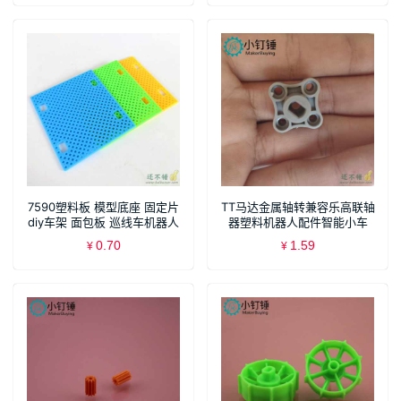
7590塑料板 模型底座 固定片
TT马达金属轴转兼容乐高联轴
diy车架 面包板 巡线车机器人
器塑料机器人配件智能小车
制作
B239 651454T-TT马达金属轴
0.70
1.59
¥
¥
转乐高十字轴 431903