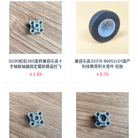
SG90舵机360度转兼容乐高十
兼容乐高32019 86652c01国产
字轴联轴器固定翼航模遥控飞
科技教育积木零件 轮胎
机配件 B243
62.4x20mm轮毂
1.59
5.70
¥
¥