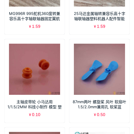
MG996R 995舵机360度转兼
25马达金属轴转兼容乐高十字
容乐高十字轴联轴器固定翼航
轴联轴器塑料机器人配件智能
模遥控飞机配件
小车
1.59
1.59
¥
¥
主轴皮带轮 小马达用
87mm两叶 螺旋桨 风叶 软扇叶
1/1.5/2MM 科技小制作 模型 塑
1.5/2.0mm兼用孔 软桨蓝
料传动轮
0.10
0.50
¥
¥