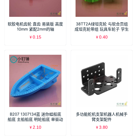
软胶电机齿轮 直齿 易装版 高度
38TT2A绿坦克轮 与软合页组
10mm 紧配2mm的轴
成坦克轮带组 玩具车轮子 学生
DIY模型
0.15
0.40
¥
¥
B207 1307134蓝 迷你蛙船底
多功能舵机支架机器人机械手
船底 主船船底 明轮船底 单驱动
臂支架配件
船底
MG995/996/DS3115通用支架
2.10
3.80
¥
¥