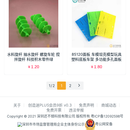
水料旋杆 抽水旋杆 螺旋车轮 搅
85120面板 车模坦克模型玩具
拌旋杆 科技积木零件绿
塑料底板车架 多功能多孔面板
DIY配件
1.20
1.80
¥
¥
1 / 2
1
2
关于
创造迷PLUS会员9折 v0.3
免责声明
商城动态
免费开票
违法举报
Copyright © 2021 深圳还不错科技有限公司 版权所有
粤ICP备12092598号
粤公网安备