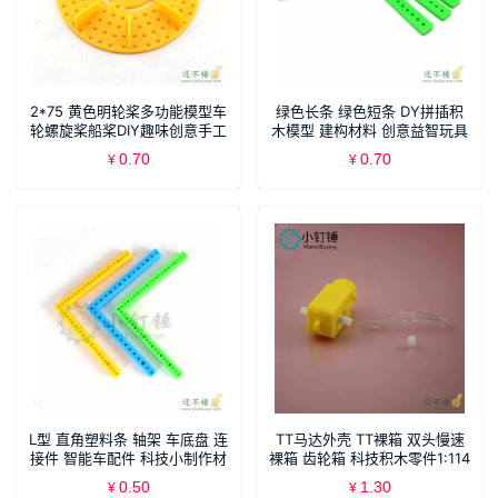
2*75 黄色明轮桨多功能模型车
绿色长条 绿色短条 DY拼插积
轮螺旋桨船桨DIY趣味创意手工
木模型 建构材料 创意益智玩具
小制作
0.70
0.70
¥
¥
L型 直角塑料条 轴架 车底盘 连
TT马达外壳 TT裸箱 双头慢速
接件 智能车配件 科技小制作材
裸箱 齿轮箱 科技积木零件1:114
料
0.50
1.30
¥
¥