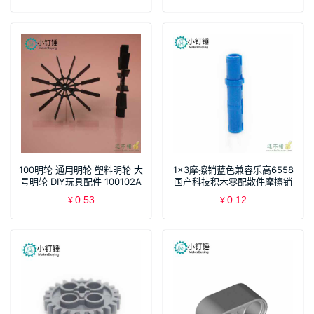
100明轮 通用明轮 塑料明轮 大
1×3摩擦销蓝色兼容乐高6558
号明轮 DIY玩具配件 100102A
国产科技积木零配散件摩擦销
黑
栓连接
0.53
0.12
¥
¥