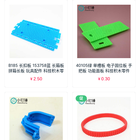
B185 长扣板 153758蓝 长箱板
40105绿 单槽板 电子固位板 手
拼箱长板 玩具配件 科技积木零
把板 功能面板 科技积木零件
件
2.50
0.30
¥
¥
促