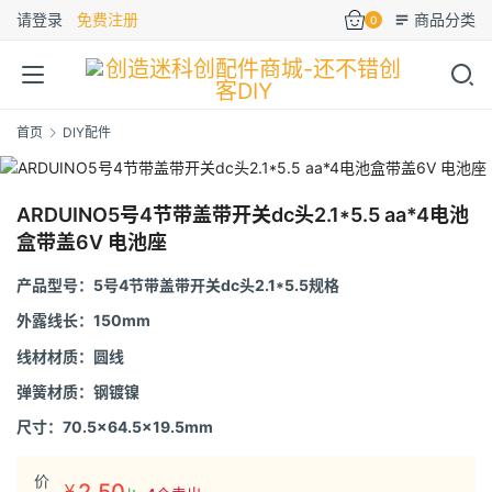
请登录
免费注册
商品分类
0
首页
DIY配件
ARDUINO5号4节带盖带开关dc头2.1*5.5 aa*4电池
盒带盖6V 电池座
产品型号：5号4节带盖带开关dc头2.1*5.5规格
外露线长：150mm
线材材质：圆线
弹簧材质：钢镀镍
尺寸：70.5×64.5×19.5mm
价
2.50
¥