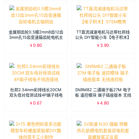
金属铜齿轮0.5模2mm8齿12齿
TT直流减速电机马达带杜邦线
3mm孔15齿变速箱齿轮电机主
公头 DIY智能小车【电子积木】
轴铜齿
STEM教育
0.80
3.90
¥
¥
杜邦2.54mm彩排线长20CM
SNRM82 二通端子板27M 电子
双头母对母测试线4P端子线电
板 遥控模块 端子插座版本 无线
子线连接线
遥控板
0.67
4.80
¥
¥