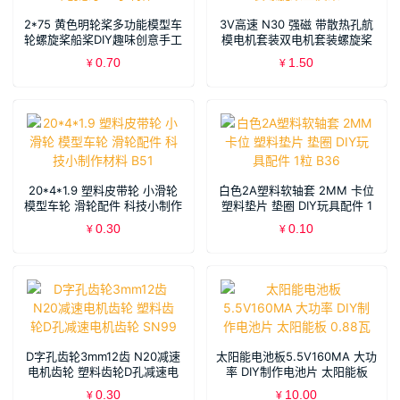
2*75 黄色明轮桨多功能模型车
3V高速 N30 强磁 带散热孔航
轮螺旋桨船桨DIY趣味创意手工
模电机套装双电机套装螺旋桨
小制作
正反桨
0.70
1.50
¥
¥
20*4*1.9 塑料皮带轮 小滑轮
白色2A塑料软轴套 2MM 卡位
模型车轮 滑轮配件 科技小制作
塑料垫片 垫圈 DIY玩具配件 1
材料 B51
粒 B36
0.30
0.10
¥
¥
D字孔齿轮3mm12齿 N20减速
太阳能电池板5.5V160MA 大功
电机齿轮 塑料齿轮D孔减速电
率 DIY制作电池片 太阳能板
机齿轮 SN99
0.88瓦
0.30
10.00
¥
¥