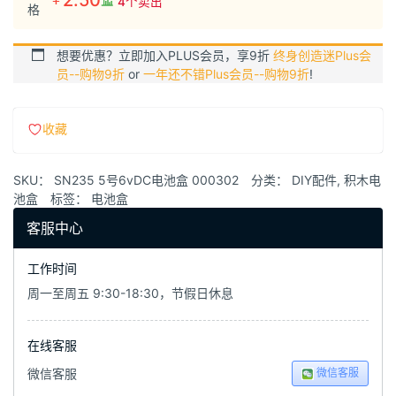
4个卖出
格
想要优惠？立即加入PLUS会员，享9折
终身创造迷Plus会
员--购物9折
or
一年还不错Plus会员--购物9折
!
收藏
SKU：
SN235 5号6vDC电池盒 000302
分类：
DIY配件
,
积木电
池盒
标签：
电池盒
客服中心
工作时间
周一至周五 9:30-18:30，节假日休息
在线客服
微信客服
微信客服