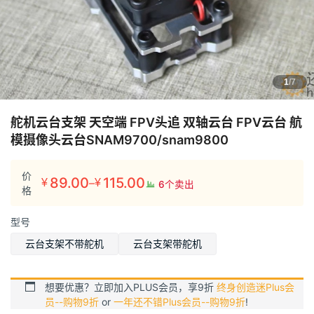
1
/7
舵机云台支架 天空端 FPV头追 双轴云台 FPV云台 航
模摄像头云台SNAM9700/snam9800
价
89.00
115.00
–
¥
¥
6个卖出
价
格
格
型号
范
围：
云台支架不带舵机
云台支架带舵机
¥89.00
至
想要优惠？立即加入PLUS会员，享9折
终身创造迷Plus会
¥115.00
员--购物9折
or
一年还不错Plus会员--购物9折
!