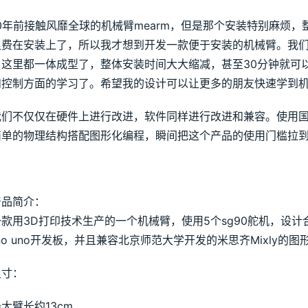
10年前接触风靡全球的机械臂mearm，但是那个安装特别麻烦
费在安装上了，所以我才想到开发一款便于安装的机械臂。我们这
，这里都一体成型了，整体安装时间大大缩减，甚至30分钟就可
和控制方面的学习了。希望我的设计可以让更多的朋友快速学到
我们不仅仅在硬件上进行改进，软件同样进行改进和兼容。使用国际通用
简单的物理结构搭配图形化编程，瞬间把这个产品的使用门槛拉
产品简介：
款用3D打印技术生产的一个机械臂，使用5个sg90舵机，设
uino uno开发板，并且兼容北京师范大学开发的米思齐Mixly
尺寸：
大臂长约13cm