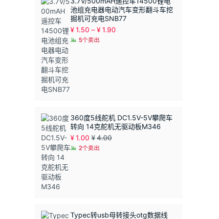
3.7V/500mAH遥控车14500锂电
池组充电器电动汽车变形翻斗车挖
掘机可充电SNB77
价
¥
1.50
–
¥
1.90
格
5个卖出
范
围：
¥1.50
至
¥1.90
360度5线舵机 DC1.5V-5V攀爬车
转向 14克舵机无驱动板M346
¥
1.00
¥
4.00
2个卖出
Typec转usb母转接头otg数据线