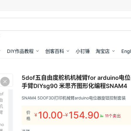
盘
DIY作品教程
创客百科
小钉锤
淘宝店
Engl
5dof五自由度舵机机械臂for arduino
手臂DIYsg90 米思齐图形化编程SNAM4
SNAM4 5DOF3D打印机械臂arduino电位器旋钮控制套装
10.00
154.90
价
–
¥
¥
11个卖出
价
格
格