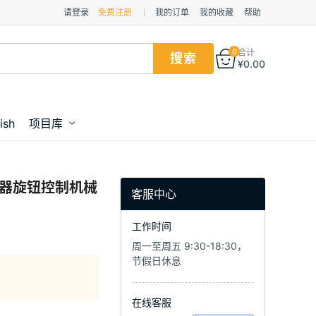
请登录
免费注册
我的订单
我的收藏
帮助
0
合计
¥
0.00
ish
项目库
电位器旋钮控制机械
客服中心
工作时间
周一至周五 9:30-18:30，
节假日休息
在线客服