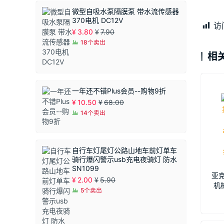
微型自吸水泵隔膜泵 带水流传感器
370电机 DC12V
访
¥
3.80
¥
7.90
18个卖出
相
一年还不错Plus会员--购物9折
¥
10.50
¥
68.00
14个卖出
自行车灯尾灯公路山地车前灯单车
骑行爆闪警示usb充电夜骑灯 防水
SN1099
亚
¥
2.00
¥
5.90
机械
5个卖出
ps