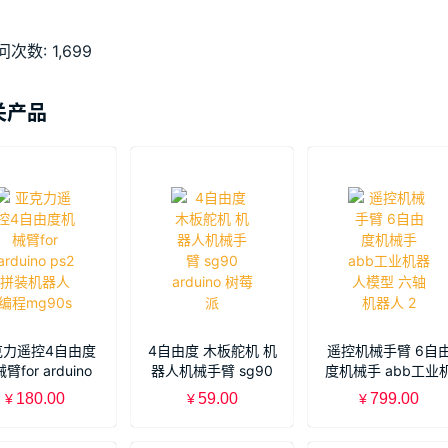
问次数:
1,699
关产品
克力遥控4自由度
4自由度 木板舵机 机
遥控机械手臂 6自
臂for arduino
器人机械手臂 sg90
度机械手 abb工业
2 拼装机器人编程
arduino 树莓派
器人模型 六轴机器
180.00
59.00
799.00
¥
¥
¥
mg90s
2