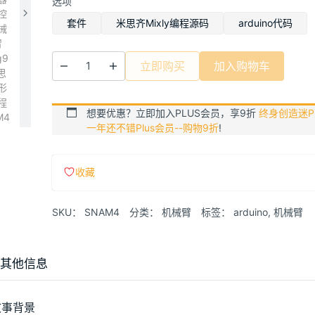
选项
范
围：
套件
米思齐Mixly编程源码
arduino代码
¥10.00
至
立即购买
加入购物车
¥154.90
想要优惠？立即加入PLUS会员，享9折
终身创造迷Pl
一年还不错Plus会员--购物9折
!
收藏
SKU：
SNAM4
分类：
机械臂
标签：
arduino
,
机械臂
其他信息
故事背景