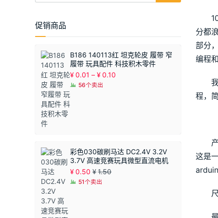
促销商品
分都浪
部分
B186 140113红 坦克轮皮 履带 窄
编程
履带 玩具配件 科技积木零件
价
¥
0.01
–
¥
0.10
格
56个卖出
范
程，
围：
¥0.01
至
¥0.10
彩色030碳刷马达 DC2.4V 3.2V
这是一
3.7V 高速竞赛玩具微型直流电机
ard
¥
0.50
¥
1.50
51个卖出
最