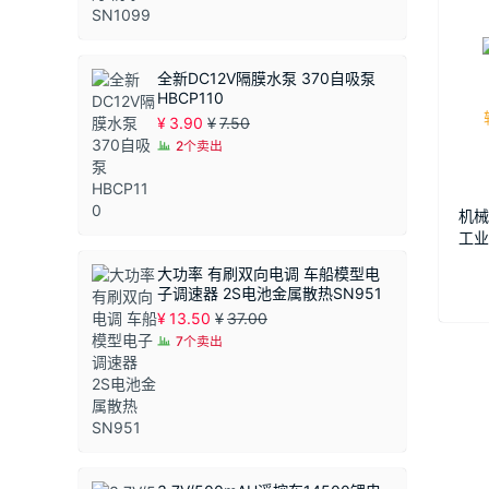
全新DC12V隔膜水泵 370自吸泵
HBCP110
¥
3.90
¥
7.50
2个卖出
机械
工业
201
大功率 有刷双向电调 车船模型电
子调速器 2S电池金属散热SN951
¥
13.50
¥
37.00
7个卖出