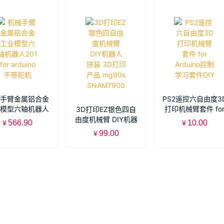
手臂金属铝合金
PS2遥控六自由度3
模型六轴机器人
打印机械臂套件 fo
3D打印EZ银色四自
 for arduino不带
Arduino控制学习
由度机械臂 DIY机器
566.90
10.00
¥
¥
舵机
件DIY
人 拼装 3D打印产品
99.00
¥
mg90s SNAM7900