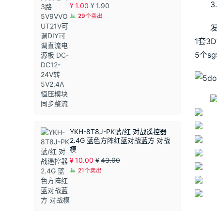
压模块 同步整流
¥
1.00
¥
1.90
29个卖出
1套3
5个s
YKH-8T8J-PK蓝/红 对战遥控器
2.4G 蓝色方阵红蓝对战蓝方 对战
模
¥
10.00
¥
43.00
21个卖出