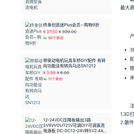
最大高
终身创造迷Plus会员--购物9折
¥
37.50
¥
399.00
50个卖出
舵
带驱动电机玩具车桥DIY配件 有转
向功能没有转向马达SN1212
¥
3.99
¥
6.00
11个卖出
1.3
12-24VDC压降板输出3路
2.散
5V9VVOUT21V可调DIY可调直流
电源板 DC-DC12-24V转5V2.4A恒