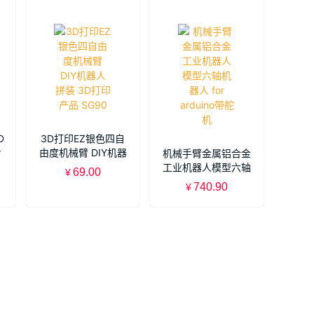
D
3D打印EZ银色四自
r
由度机械臂 DIY机器
机械手臂金属铝合金
套
人 拼装 3D打印产品
工业机器人模型六轴
69.00
¥
SG90
机器人 for arduino带
740.90
¥
舵机