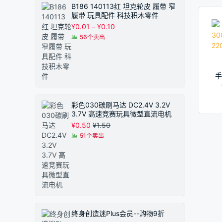
B186 140113红 坦克轮皮 履带 窄
履带 玩具配件 科技积木零件
价
¥
0.01
–
¥
0.10
格
56个卖出
范
围：
¥0.01
至
手
¥0.10
2
彩色030碳刷马达 DC2.4V 3.2V
3.7V 高速竞赛玩具微型直流电机
¥
0.50
¥
1.50
51个卖出
终身创造迷Plus会员--购物9折