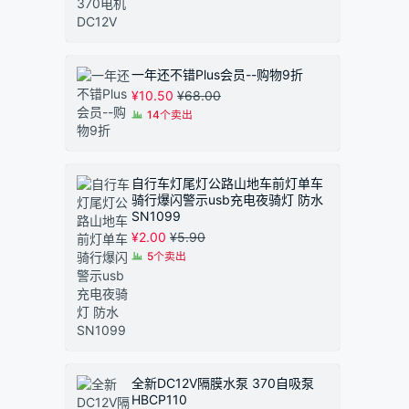
一年还不错Plus会员--购物9折
¥
10.50
¥
68.00
14个卖出
自行车灯尾灯公路山地车前灯单车
骑行爆闪警示usb充电夜骑灯 防水
SN1099
¥
2.00
¥
5.90
5个卖出
全新DC12V隔膜水泵 370自吸泵
HBCP110