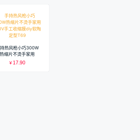
持热风枪小巧300W
热缩片不烫手家用
20V手工收缩膜diy软
17.90
¥
陶定型T69