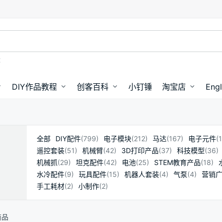
盘
DIY作品教程
创客百科
小钉锤
淘宝店
Engl
全部
DIY配件
(799)
电子模块
(212)
马达
(167)
电子元件
(
遥控套装
(51)
机械臂
(42)
3D打印产品
(37)
科技模型
(36)
机械抓
(29)
坦克配件
(42)
电池
(25)
STEM教育产品
(18)
水冷配件
(9)
玩具配件
(15)
机器人套装
(4)
气泵
(4)
营销
手工耗材
(2)
小制作
(2)
商品