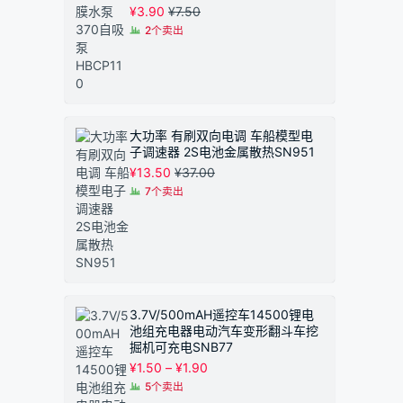
¥
3.90
¥
7.50
2个卖出
大功率 有刷双向电调 车船模型电
子调速器 2S电池金属散热SN951
¥
13.50
¥
37.00
7个卖出
3.7V/500mAH遥控车14500锂电
池组充电器电动汽车变形翻斗车挖
掘机可充电SNB77
价
¥
1.50
–
¥
1.90
格
5个卖出
范