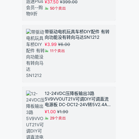
¥
37.50
¥
399.00
50个卖出
带驱动电机玩具车桥DIY配件 有转
向功能没有转向马达SN1212
¥
3.99
¥
6.00
11个卖出
12-24VDC压降板输出3路
5V9VVOUT21V可调DIY可调直流
电源板 DC-DC12-24V转5V2.4A恒
压模块 同步整流
¥
1.00
¥
1.90
29个卖出