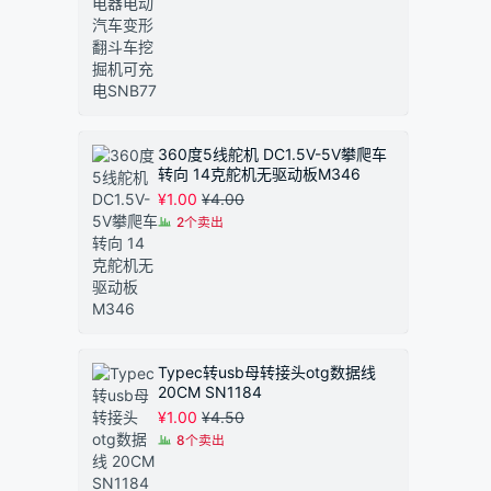
围：
¥1.50
至
¥1.90
360度5线舵机 DC1.5V-5V攀爬车
转向 14克舵机无驱动板M346
¥
1.00
¥
4.00
2个卖出
Typec转usb母转接头otg数据线
20CM SN1184
¥
1.00
¥
4.50
8个卖出