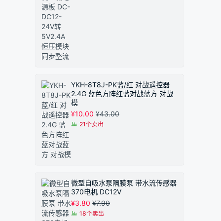
YKH-8T8J-PK蓝/红 对战遥控器
2.4G 蓝色方阵红蓝对战蓝方 对战
模
¥
10.00
¥
43.00
21个卖出
微型自吸水泵隔膜泵 带水流传感器
370电机 DC12V
¥
3.80
¥
7.90
18个卖出